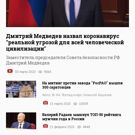
Дмитрий Медведев назвал коронавирус
"реальной угрозой для всей человеческой
цивилизации"
Заместитель председателя Совета безопасности РФ
Дмитрий Медведев
30 марта 2020
9064
На митинг против завода "РосРАО" вышли
300 саратовцев
Фото: © ИА "Взгляд-инфо"/Алексей Кошелев
15 марта 2020
10509
Валерий Радаев замкнул ТОП-50 рейтинга
мужчин года в России
21 февраля 2020
4848