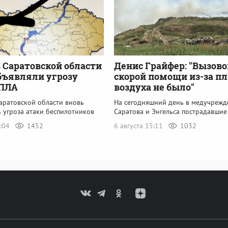
 Саратовской области
Денис Грайфер: "Вызово
бъявляли угрозу
скорой помощи из-за пл
БПЛА
воздуха не было"
аратовской области вновь
На сегодняшний день в медучрежд
 угроза атаки беспилотников
Саратова и Энгельса пострадавшие
8:04
1452
6 августа 15:11
1032