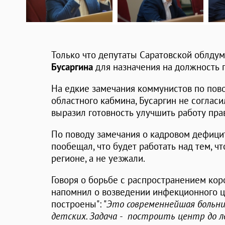
Только что депутаты Саратовской облду
Бусаргина
для назначения на должность г
На едкие замечания коммунистов по пово
областного кабмина, Бусаргин не соглас
выразил готовность улучшить работу пра
По поводу замечания о кадровом дефицит
пообещал, что будет работать над тем, ч
регионе, а не уезжали.
Говоря о борьбе с распространением кор
напомнил о возведении инфекционного це
построены": "
Это современнейшая больни
детских. Задача - построить центр до л