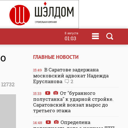
8 августа
01:03
ло
ГЛАВНЫЕ НОВОСТИ
В Саратове задержана
15:49
московский адвокат Надежда
Ерусланова
2
12732
От "буранного
15:33
полустанка" к ударной стройке.
Саратовский вокзал вырос до
третьего этажа
Определена
14:48