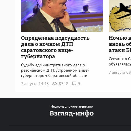
Определена подсудность
Ночью в
дела о ночном ДТП
вновь о
саратовского вице-
атаки 
губернатора
Сегодня в С
объявлялась
Судьбу административного дела о
резонансном ДТП, устроенном вице-
7 августа 0
губернатором Саратовской области
7 августа 14:48
8742
5
Информационное агентство