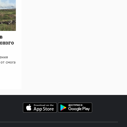
в
охого
ения
 от смога