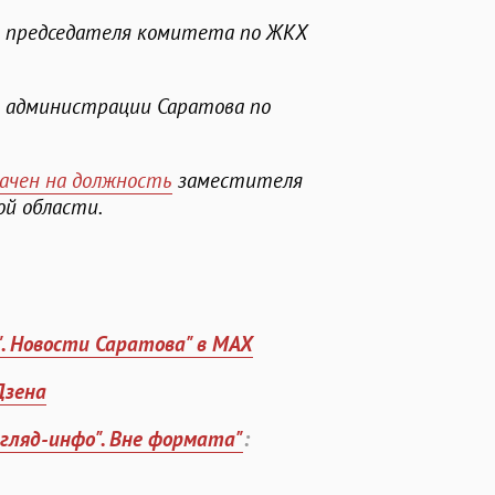
ти председателя комитета по ЖКХ
ы администрации Саратова по
ачен на должность
заместителя
й области.
". Новости Саратова" в MAX
Дзена
згляд-инфо". Вне формата"
: