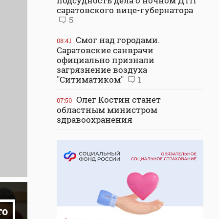
подсудность дела о ночном ДТП
саратовского вице-губернатора
5
Смог над городами.
08:41
Саратовские санврачи
официально признали
загрязнение воздуха
"Ситиматиком"
1
Олег Костин станет
07:50
областным министром
здравоохранения
то