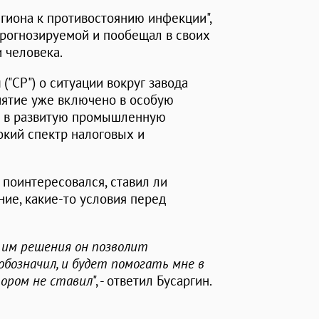
егиона к противостоянию инфекции",
прогнозируемой и пообещал в своих
 человека.
й
("СР") о ситуации вокруг завода
риятие уже включено в особую
о в развитую промышленную
окий спектр налоговых и
поинтересовался, ставил ли
ние, какие-то условия перед
 им решения он позволит
обозначил, и будет помогать мне в
тором не ставил
", - ответил Бусаргин.