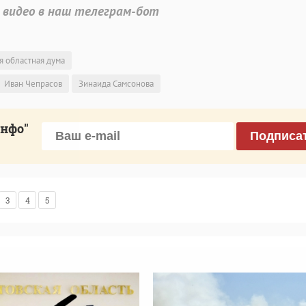
 видео в наш телеграм-бот
я областная дума
Иван Чепрасов
Зинаида Самсонова
инфо"
Подписа
3
4
5