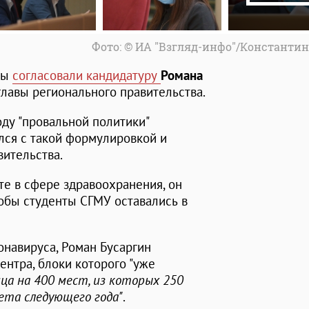
Фото: © ИА "Взгляд-инфо"/Константи
мы
согласовали кандидатуру
Романа
лавы регионального правительства.
ду "провальной политики"
ился с такой формулировкой и
вительства.
е в сфере здравоохранения, он
тобы студенты СГМУ оставались в
онавируса, Роман Бусаргин
нтра, блоки которого "уже
ца на 400 мест, из которых 250
ета следующего года"
.