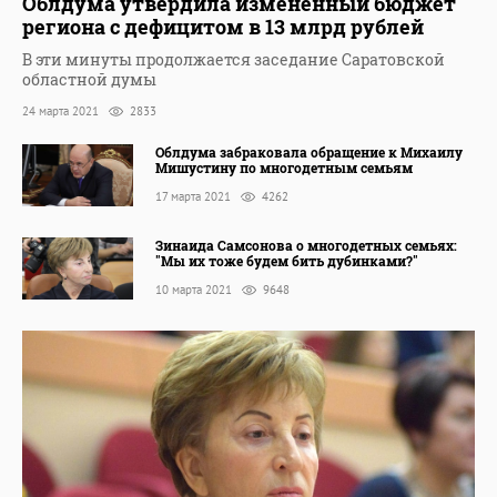
Облдума утвердила измененный бюджет
региона с дефицитом в 13 млрд рублей
В эти минуты продолжается заседание Саратовской
областной думы
24 марта 2021
2833
Облдума забраковала обращение к Михаилу
Мишустину по многодетным семьям
17 марта 2021
4262
Зинаида Самсонова о многодетных семьях:
"Мы их тоже будем бить дубинками?"
10 марта 2021
9648