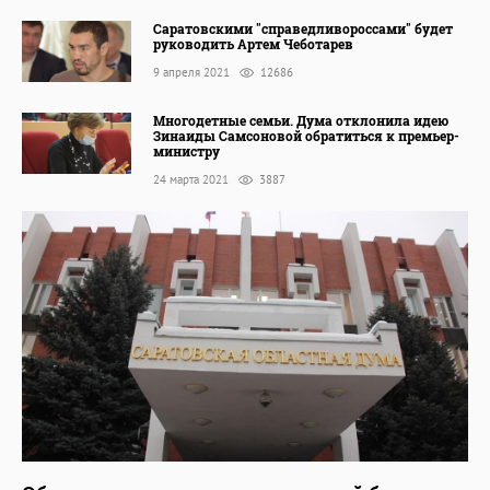
Саратовскими "справедливороссами" будет
руководить Артем Чеботарев
9 апреля 2021
12686
Многодетные семьи. Дума отклонила идею
Зинаиды Самсоновой обратиться к премьер-
министру
24 марта 2021
3887