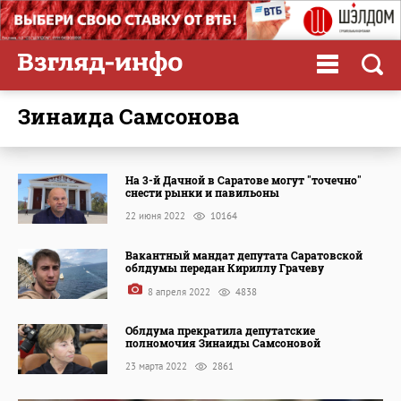
Зинаида Самсонова
На 3-й Дачной в Саратове могут "точечно"
снести рынки и павильоны
22 июня 2022
10164
Вакантный мандат депутата Саратовской
облдумы передан Кириллу Грачеву
8 апреля 2022
4838
Облдума прекратила депутатские
полномочия Зинаиды Самсоновой
23 марта 2022
2861