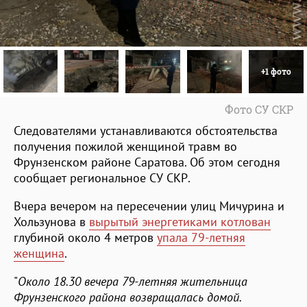
+1 фото
Фото СУ СКР
Следователями устанавливаются обстоятельства
получения пожилой женщиной травм во
Фрунзенском районе Саратова. Об этом сегодня
сообщает региональное СУ СКР.
Вчера вечером на пересечении улиц Мичурина и
Хользунова в
вырытый энергетиками котлован
глубиной около 4 метров
упала 79-летняя
женщина
.
"
Около 18.30 вечера 79-летняя жительница
Фрунзенского района возвращалась домой.