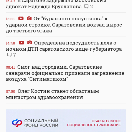
В Саратове задержана московский
15:49
адвокат Надежда Ерусланова
2
От "буранного полустанка" к
15:33
ударной стройке. Саратовский вокзал вырос
до третьего этажа
Определена подсудность дела о
14:48
ночном ДТП саратовского вице-губернатора
7
Смог над городами. Саратовские
08:41
санврачи официально признали загрязнение
воздуха "Ситиматиком"
Олег Костин станет областным
07:50
министром здравоохранения