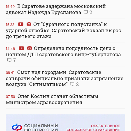
В Саратове задержана московский
15:49
адвокат Надежда Ерусланова
2
От "буранного полустанка" к
15:33
ударной стройке. Саратовский вокзал вырос
до третьего этажа
Определена подсудность дела о
14:48
ночном ДТП саратовского вице-губернатора
7
Смог над городами. Саратовские
08:41
санврачи официально признали загрязнение
воздуха "Ситиматиком"
2
Олег Костин станет областным
07:50
министром здравоохранения