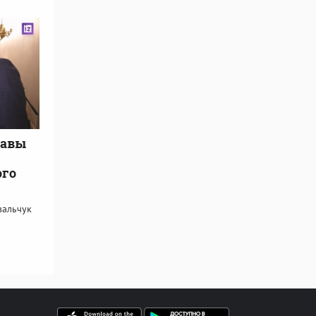
лавы
ого
вальчук