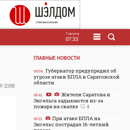
7 августа
07:33
ГЛАВНЫЕ НОВОСТИ
Губернатор предупредил об
09:54
угрозе атаки БПЛА в Саратовской
области
2198
Жители Саратова и
09:41
Энгельса задыхаются из-за
пожара на свалке
4
При атаке БПЛА на
09:12
Энгельс пострадал 16-летний