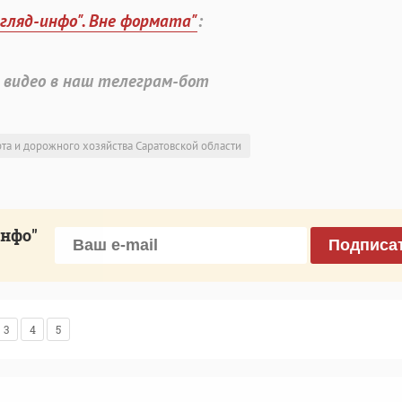
згляд-инфо". Вне формата"
:
 видео в наш телеграм-бот
та и дорожного хозяйства Саратовской области
инфо"
Подписа
3
4
5