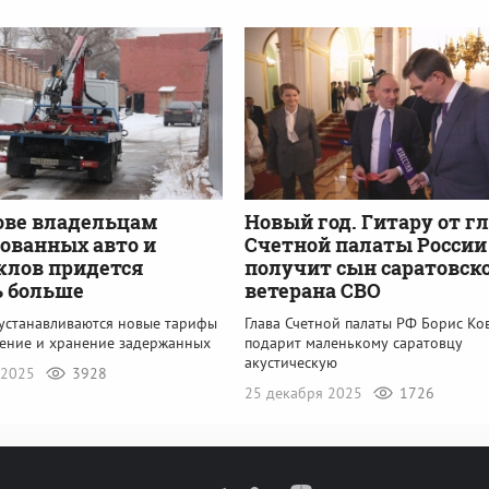
ове владельцам
Новый год. Гитару от г
ованных авто и
Счетной палаты России
клов придется
получит сын саратовск
ь больше
ветерана СВО
 устанавливаются новые тарифы
Глава Счетной палаты РФ Борис Ко
ение и хранение задержанных
подарит маленькому саратовцу
акустическую
 2025
3928
25 декабря 2025
1726