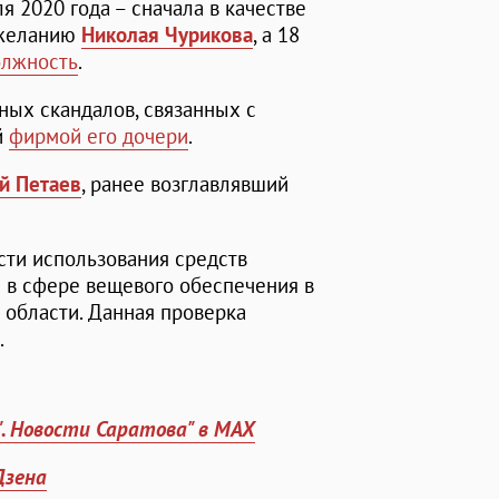
 2020 года – сначала в качестве
у желанию
Николая Чурикова
, а 18
олжность
.
ных скандалов, связанных с
й
фирмой его дочери
.
й Петаев
, ранее возглавлявший
сти использования средств
 в сфере вещевого обеспечения в
 области. Данная проверка
.
". Новости Саратова" в MAX
Дзена