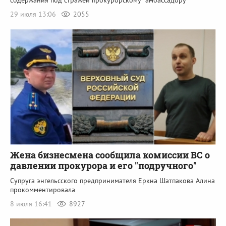
содержания под стражей прокурорскому "амбассадору"
29 июля 13:06
2055
Жена бизнесмена сообщила комиссии ВС о
давлении прокурора и его "подручного"
Супруга энгельсского предпринимателя Еркна Шатпакова Алина
прокомментировала
8 июля 16:41
8927