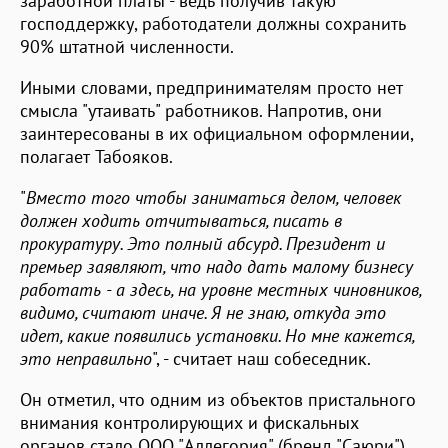
заработной платы - ведь получив такую
господдержку, работодатели должны сохранить
90% штатной численности.
Иными словами, предпринимателям просто нет
смысла "утаивать" работников. Напротив, они
заинтересованы в их официальном оформлении,
полагает Табояков.
"
Вместо того чтобы заниматься делом, человек
должен ходить отчитываться, писать в
прокуратуру. Это полный абсурд. Президент и
премьер заявляют, что надо дать малому бизнесу
работать - а здесь, на уровне местных чиновников,
видимо, считают иначе. Я не знаю, откуда это
идет, какие появились установки. Но мне кажется,
это неправильно
", - считает наш собеседник.
Он отметил, что одним из объектов пристального
внимания контролирующих и фискальных
органов стало ООО "Аллегория" (бренд "Саюри").