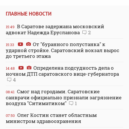
ГЛАВНЫЕ НОВОСТИ
В Саратове задержана московский
15:49
адвокат Надежда Ерусланова
2
От "буранного полустанка" к
15:33
ударной стройке. Саратовский вокзал вырос
до третьего этажа
Определена подсудность дела о
14:48
ночном ДТП саратовского вице-губернатора
4
Смог над городами. Саратовские
08:41
санврачи официально признали загрязнение
воздуха "Ситиматиком"
1
Олег Костин станет областным
07:50
министром здравоохранения