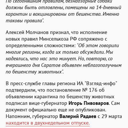
По сегодняшним правилам, безнадзорные собаки
должны быть отловлены, помещены на 14-дневный
карантин и вакцинированы от бешенства. Именно
таковы правила".
Алексей Молчанов признал, что исполнение
новых правил Минсельхоза РФ сопряжено с
определенными сложностями:
"Об этом говорили
многие регионы, когда их только обсуждали. Мы
надеялись, что нас это минует. Но, повторю, со
вчерашнего дня Саратов объявлен неблагополучным
по бешенству животных".
В пресс-службе главы региона ИА "Взгляд-инфо"
подтвердили, что постановление № 176 об
объявлении карантина по бешенству животных
подписал вице-губернатор
Игорь Пивоваров
. Сам
документ официально еще не опубликован.
Напомним, губернатор
Валерий Радаев
с 29 марта
находится в двухнедельном отпуске.