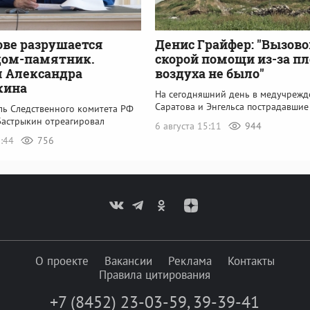
ове разрушается
Денис Грайфер: "Вызово
дом-памятник.
скорой помощи из-за пл
 Александра
воздуха не было"
кина
На сегодняшний день в медучрежд
Саратова и Энгельса пострадавшие
ль Следственного комитета РФ
Бастрыкин отреагировал
6 августа 15:11
944
6:44
756
О проекте
Вакансии
Реклама
Контакты
Правила цитирования
+7 (8452) 23-03-59
,
39-39-41