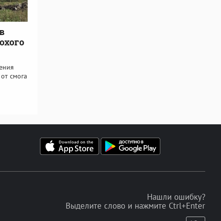
в
охого
ения
 от смога
Нашли ошибку?
Выделите слово и нажмите Ctrl+Enter