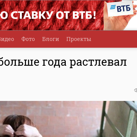
Видео
Фото
Блоги
Проекты
больше года растлевал