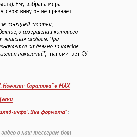
аста). Ему избрана мера
, свою вину он не признает.
ое санкцией статьи,
еяние, в совершении которого
т лишения свободы. При
азначается отдельно за каждое
ожения наказаний
", - напоминает СУ
". Новости Саратова" в MAX
Дзена
згляд-инфо". Вне формата"
:
 видео в наш телеграм-бот