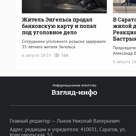
Житель Энгельса продал
В Сарат
банковскую карту и попал
жилой 
под уголовное дело
Реакция
Бастры
Сотрудники уголовного розыска задержали
35-летнего жителя Энгельса
Председате
Александр 
6 августа 18:19
566
6 августа 1
Информационное агентство
Главный редактор — Лыков Николай Валерьевич
Адрес редакции и учредителя: 410031, Саратов, ул.
Комсомольская, 52