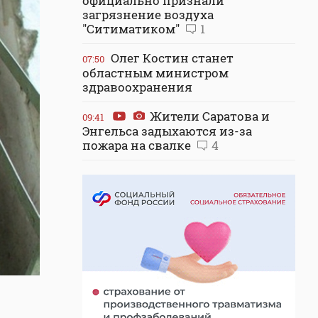
официально признали
загрязнение воздуха
"Ситиматиком"
1
Олег Костин станет
07:50
областным министром
здравоохранения
Жители Саратова и
09:41
Энгельса задыхаются из-за
пожара на свалке
4