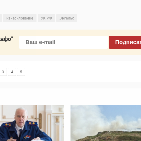
изнасилование
УК РФ
Энгельс
инфо"
Подписа
3
4
5