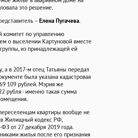
емое жилье в аварийном доме на
ловала это решение.
редставитель –
Елена Пугачева
.
й комитет по управлению
ием о выселении Картуновой вместе
 группы, из принадлежащей ей
, а в 2017-м отец Татьяны передал
окументе была указана кадастровая
69 109 рублей. Мэрия же
22 рубля - именно такая сумма
помещения.
 переселенцам квартиры вообще не
 в Жилищный кодекс РФ,
З от 27 декабря 2019 года.
нниками жилья после его признания