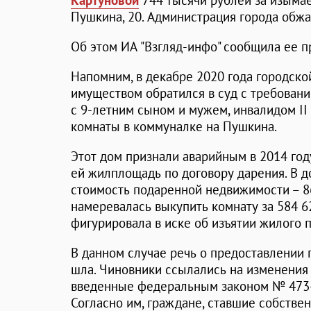
Картуновой
744 тысячи рублей за изыма
Пушкина, 20. Администрация города обжа
Об этом ИА "Взгляд-инфо" сообщила ее п
Напомним, в декабре 2020 года городско
имуществом обратился в суд с требован
с 9-летним сыном и мужем, инвалидом II
комнаты в коммуналке на Пушкина.
Этот дом признали аварийным в 2014 году
ей жилплощадь по договору дарения. В д
стоимость подаренной недвижимости – 8
намеревалась выкупить комнату за 584 6
фигурировала в иске об изъятии жилого 
В данном случае речь о предоставлении
шла. Чиновники ссылались на изменения
введенные федеральным законом № 473-Ф
Согласно им, граждане, ставшие собстве