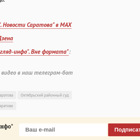
". Новости Саратова" в MAX
Дзена
згляд-инфо". Вне формата"
:
 видео в наш телеграм-бот
аратова
Октябрьский районный суд
аратове
инфо"
Подписа