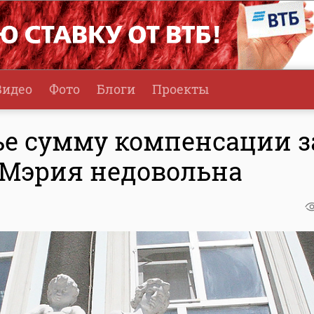
Видео
Фото
Блоги
Проекты
ье сумму компенсации з
 Мэрия недовольна