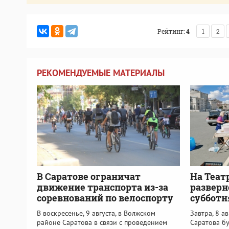
Рейтинг:
4
1
2
РЕКОМЕНДУЕМЫЕ МАТЕРИАЛЫ
В Саратове ограничат
На Теат
движение транспорта из-за
разверн
соревнований по велоспорту
субботн
В воскресенье, 9 августа, в Волжском
Завтра, 8 а
районе Саратова в связи с проведением
Саратова б