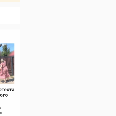
отеста
ного
в
я