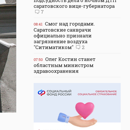
подсудность дела о ночном ДТП
саратовского вице-губернатора
7
Смог над городами.
08:41
Саратовские санврачи
официально признали
загрязнение воздуха
"Ситиматиком"
2
Олег Костин станет
07:50
областным министром
здравоохранения