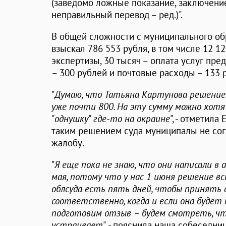
(заведомо ложные показание, заключение
неправильный перевод – ред.)".
В общей сложности с муниципального обр
взыскал 786 553 рубля, в том числе 12 1
экспертизы, 30 тысяч – оплата услуг пре
– 300 рублей и почтовые расходы – 133 
"
Думаю, что Татьяна Картунова решением
уже почти 800. На эту сумму можно хотя
"однушку" где-то на окраине
", - отметила
таким решением суда муниципалы не со
жалобу.
"
Я еще пока не знаю, что они написали в 
мая, потому что у нас 1 июня решение вст
облсуда есть пять дней, чтобы принять 
соответственно, когда и если она будет 
подготовим отзыв – будем смотреть, что
устраивает
", - пояснила наша собеседниц