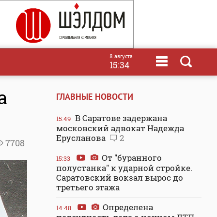
8 августа
15:34
а
ГЛАВНЫЕ НОВОСТИ
В Саратове задержана
15:49
московский адвокат Надежда
Ерусланова
2
7708
От "буранного
15:33
полустанка" к ударной стройке.
Саратовский вокзал вырос до
третьего этажа
Определена
14:48