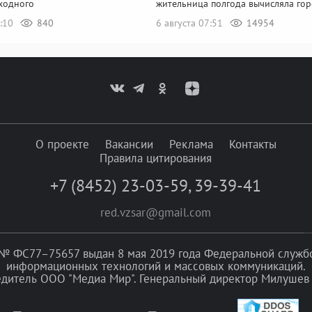
ходного
жительница полгода вычисляла го
8:10
840
6 августа 07:51
14954
О проекте
Вакансии
Реклама
Контакты
Правила цитирования
+7 (8452) 23-03-59
,
39-39-41
red.vzsar@gmail.com
№ ФС77–75657 выдан 8 мая 2019 года Федеральной службой
информационных технологий и массовых коммуникаций.
едитель ООО "Медиа Мир". Генеральный директор Милушев 