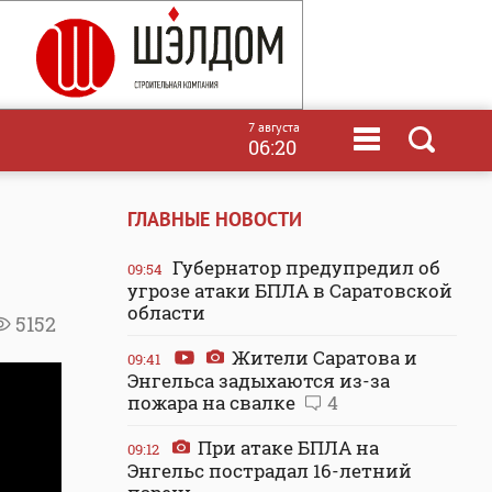
7 августа
06:20
ГЛАВНЫЕ НОВОСТИ
Губернатор предупредил об
09:54
угрозе атаки БПЛА в Саратовской
области
5152
Жители Саратова и
09:41
Энгельса задыхаются из-за
пожара на свалке
4
При атаке БПЛА на
09:12
Энгельс пострадал 16-летний