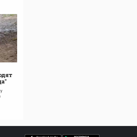
одят
да"
зу
в