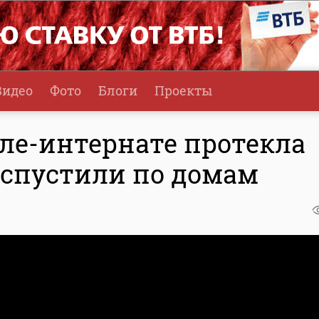
Видео
Фото
Блоги
Проекты
оле-интернате протекла
аспустили по домам