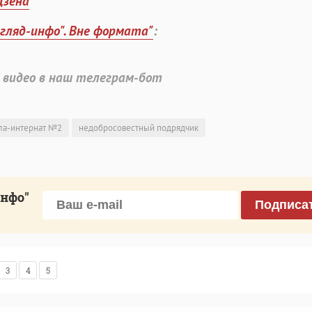
Дзена
згляд-инфо". Вне формата"
:
 видео в наш телеграм-бот
ла-интернат №2
недобросовестный подрядчик
инфо"
Подписа
3
4
5