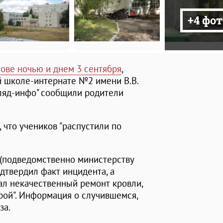
+4 фот
ове ночью и днем 3 сентября
,
й школе-интернате №2 имени В.В.
гляд-инфо" сообщили родители
 что учеников "распустили по
(подведомственно министерству
дтвердил факт инцидента, а
ал некачественный ремонт кровли,
ой". Информация о случившемся,
за.