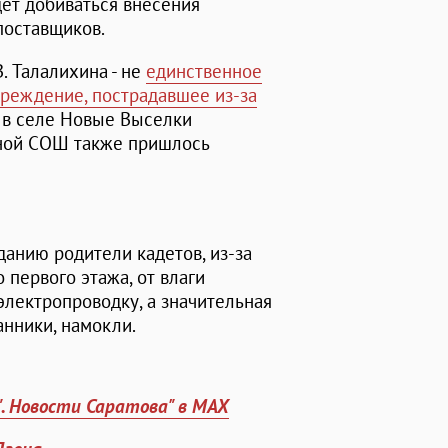
дет добиваться внесения
поставщиков.
. Талалихина - не
единственное
чреждение, пострадавшее из-за
ь в селе Новые Выселки
тной СОШ также пришлось
анию родители кадетов, из-за
 первого этажа, от влаги
электропроводку, а значительная
анники, намокли.
". Новости Саратова" в MAX