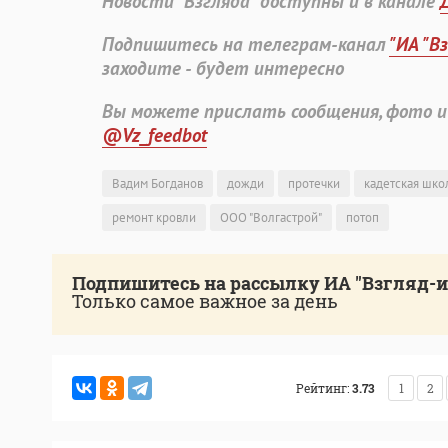
Новости "Взгляда" доступны и в канале
Подпишитесь на телеграм-канал
"ИА "В
заходите - будет интересно
Вы можете прислать сообщения, фото и
@Vz_feedbot
Вадим Богданов
дожди
протечки
кадетская шко
ремонт кровли
ООО "Волгастрой"
потоп
Подпишитесь на рассылку ИА "Взгляд-
Только самое важное за день
Рейтинг:
3.73
1
2