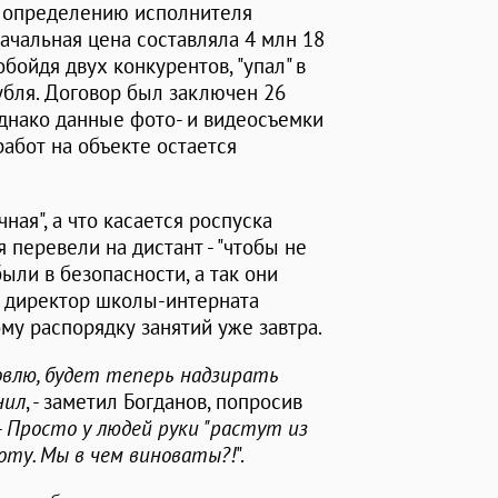
о определению исполнителя
ачальная цена составляла 4 млн 18
обойдя двух конкурентов, "упал" в
рубля. Договор был заключен 26
Однако данные фото- и видеосъемки
работ на объекте остается
чная", а что касается роспуска
я перевели на дистант - "чтобы не
ыли в безопасности, а так они
е директор школы-интерната
му распорядку занятий уже завтра.
овлю, будет теперь надзирать
нил
, - заметил Богданов, попросив
-
Просто у людей руки "растут из
боту. Мы в чем виноваты?!
".