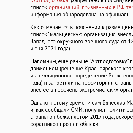
"Артподготовка"
(запрещено в России) вн
список
организаций, признанных в РФ т
информация обнародована на официальн
Как отмечается в пояснении к размещен
список" мальцевскую организацию внесл
Западного окружного военного суда от 18
июня 2021 года).
Напомним, еще раньше "Артподготовку" 
движением (решение Красноярского краев
и апелляционное определение Верховног
года) и запретили на территориии стран
внес ее в перечень экстремистских орга
Однако к этому времени сам Вячеслав Ма
и, как сообщали СМИ, получил политиче
страны он бежал летом 2017 года, вскоре 
соратников прошли обыски.