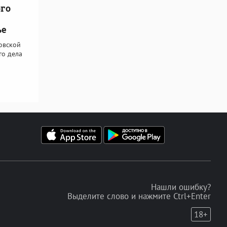
го
ье
овской
го дела
Нашли ошибку?
Выделите слово и нажмите Ctrl+Enter
18+