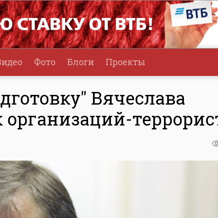
Видео
Фото
Блоги
Проекты
дготовку" Вячеслава
к организаций-террорис