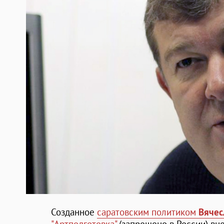
Созданное
саратовским политиком
Вяче