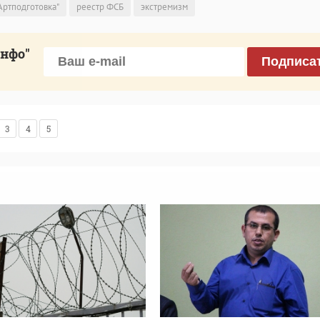
Артподготовка"
реестр ФСБ
экстремизм
инфо"
Подписа
3
4
5