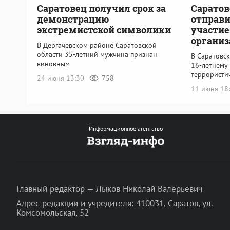
Саратовец получил срок за
Саратов
демонстрацию
отправи
экстремистской символики
участие
органи
В Дергачевском районе Саратовской
области 35-летний мужчина признан
В Саратовс
виновным
16-летнему 
террористи
24 июня 13:30
758
11 июня 18
Информационное агентство
Главный редактор — Лыков Николай Валерьевич
Адрес редакции и учредителя: 410031, Саратов, ул.
Комсомольская, 52