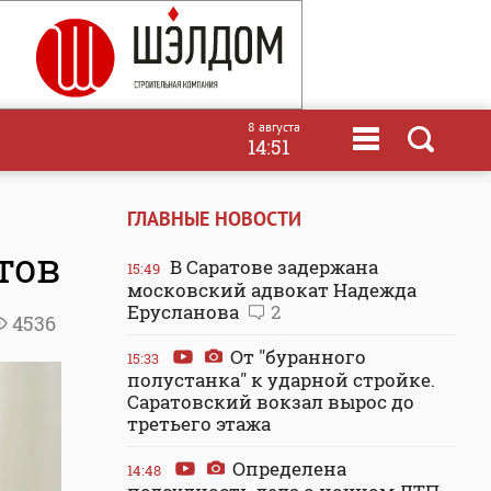
8 августа
14:51
ГЛАВНЫЕ НОВОСТИ
тов
В Саратове задержана
15:49
московский адвокат Надежда
Ерусланова
2
4536
От "буранного
15:33
полустанка" к ударной стройке.
Саратовский вокзал вырос до
третьего этажа
Определена
14:48