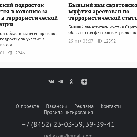
ский подросток
Бывший зам саратовско
тся в колонию за
муфтия арестован по
 в террористической
террористической стат
зации
Бывший заместитель муфтия Сарат
области стал фигурантом уголовно
кой области вынесен приговор
подростку за участие в
25 мая 08:07
12592
ческой
:01
2246
О проекте
Вакансии
Реклама
Контакты
Правила цитирования
+7 (8452) 23-03-59
,
39-39-41
red.vzsar@gmail.com