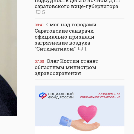
подсудность дела о ночном ДТП
саратовского вице-губернатора
5
Смог над городами.
08:41
Саратовские санврачи
официально признали
загрязнение воздуха
"Ситиматиком"
1
Олег Костин станет
07:50
областным министром
здравоохранения