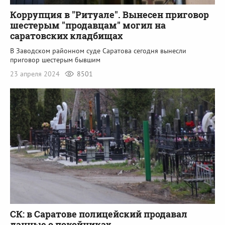
Коррупция в "Ритуале". Вынесен приговор
шестерым "продавцам" могил на
саратовских кладбищах
В Заводском районном суде Саратова сегодня вынесли
приговор шестерым бывшим
23 апреля 2024
8501
СК: в Саратове полицейский продавал
данные о покойниках