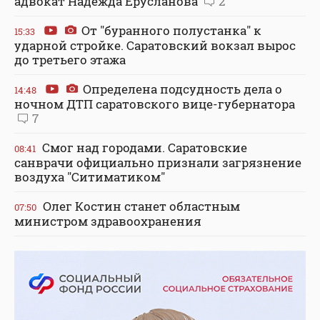
адвокат Надежда Ерусланова
2
От "буранного полустанка" к
15:33
ударной стройке. Саратовский вокзал вырос
до третьего этажа
Определена подсудность дела о
14:48
ночном ДТП саратовского вице-губернатора
7
Смог над городами. Саратовские
08:41
санврачи официально признали загрязнение
воздуха "Ситиматиком"
Олег Костин станет областным
07:50
министром здравоохранения