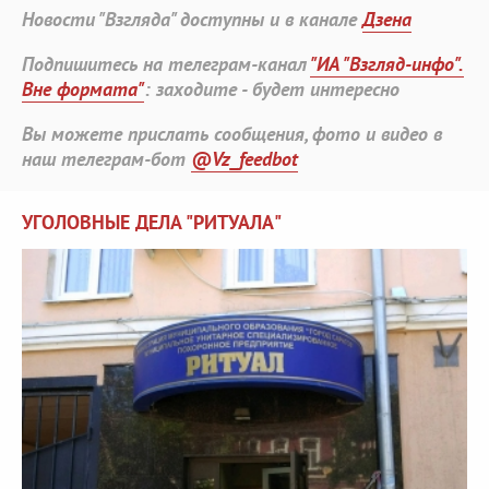
Новости "Взгляда" доступны и в канале
Дзена
Подпишитесь на телеграм-канал
"ИА "Взгляд-инфо".
Вне формата"
: заходите - будет интересно
Вы можете прислать сообщения, фото и видео в
наш телеграм-бот
@Vz_feedbot
УГОЛОВНЫЕ ДЕЛА "РИТУАЛА"