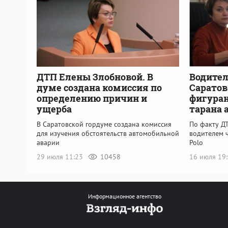
ДТП Елены Злобновой. В
Водител
думе создана комиссия по
Саратов
определению причин и
фигуран
ущерба
тарана 
В Саратовской гордуме создана комиссия
По факту ДТ
для изучения обстоятельств автомобильной
водителем 
аварии
Polo
29 июля 11:23
10458
16 июля 19
Информационное агентство