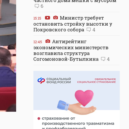
частного дома мешки с мусором
6
Министр требует
15:15
остановить стройку высотки у
Покровского собора
4
Антирейтинг
12:45
экономических министерств
возглавила структура
Согомоновой-Бутылкина
4