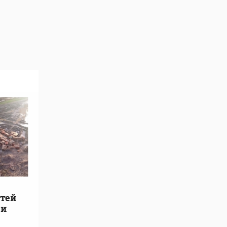
стей
ги