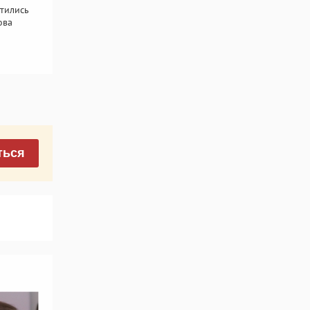
тились
ова
ться