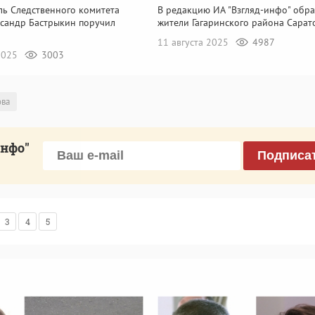
ль Следственного комитета
В редакцию ИА "Взгляд-инфо" обра
ксандр Бастрыкин поручил
жители Гагаринского района Сарат
11 августа 2025
4987
 2025
3003
ова
инфо"
Подписа
3
4
5