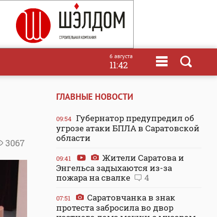
6 августа
11:42
ГЛАВНЫЕ НОВОСТИ
Губернатор предупредил об
09:54
угрозе атаки БПЛА в Саратовской
области
3067
Жители Саратова и
09:41
Энгельса задыхаются из-за
пожара на свалке
4
Саратовчанка в знак
07:51
протеста забросила во двор