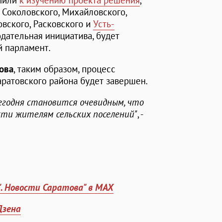
упили
к изучению проекта решения
,
Соколовского, Михайловского,
овского, Расковского и
Усть-
нодательная инициатива, будет
й парламент.
ова
, таким образом, процесс
аратовского района будет завершен.
Сегодня становится очевидным, что
ти жителям сельских поселений"
, -
". Новости Саратова" в MAX
Дзена