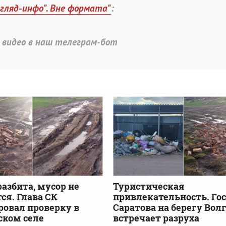
згляд-инфо". Вне формата"
:
 видео в наш телеграм-бот
разбита, мусор не
Туристическая
ся. Глава СК
привлекательность. Го
овал проверку в
Саратова на берегу Вол
ском селе
встречает разруха