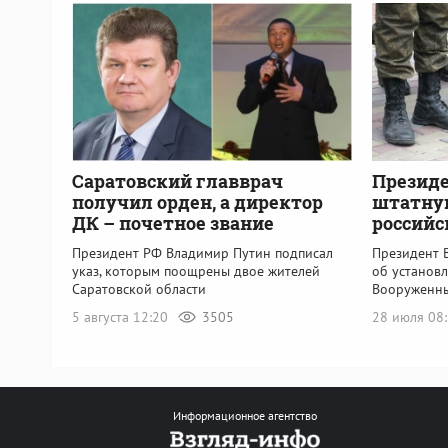
Саратовский главврач
Презид
получил орден, а директор
штатну
ДК – почетное звание
российс
Президент РФ Владимир Путин подписал
Президент 
указ, которым поощрены двое жителей
об установ
Саратовской области
Вооруженн
5 августа 12:20
3505
28 июля 08
Информационное агентство