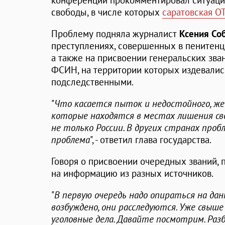
конференции прокомментировал ситуаци
свободы, в числе которых
саратовская О
Проблему подняла журналист
Ксения Со
преступлениях, совершенных в пенитенц
а также на присвоении генеральских зв
ФСИН, на территории которых издевалис
подследственными.
"
Что касается пыток и недостойного, же
которые находятся в местах лишения сво
не только России. В других странах про
проблема
", - ответил глава государства.
Говоря о присвоении очередных званий, 
на информацию из разных источников.
"
В первую очередь надо опираться на дан
возбуждено, они расследуются. Уже свыше
уголовные дела. Давайте посмотрим. Разб