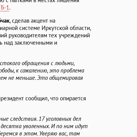
ю с пытками в местах лишения
ТБ-1
.
бчак
, сделав акцент на
иарной системе Иркутской области,
аний руководителям тех учреждений
ь над заключенными и
стокого обращения с людьми,
боды, к сожалению, это проблема
блем не меньше. Это общемировая
президент сообщил, что опирается
ные следствия. 17 уголовных дел
 десятка уволенных. И по ним идут
еремся в этом. Уверяю вас, там