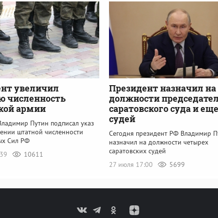
ент увеличил
Президент назначил на
ю численность
должности председате
кой армии
саратовского суда и еще
судей
Владимир Путин подписал указ
лении штатной численности
Сегодня президент РФ Владимир П
ых Сил РФ
назначил на должности четырех
саратовских судей
:39
10611
27 июля 17:00
5699