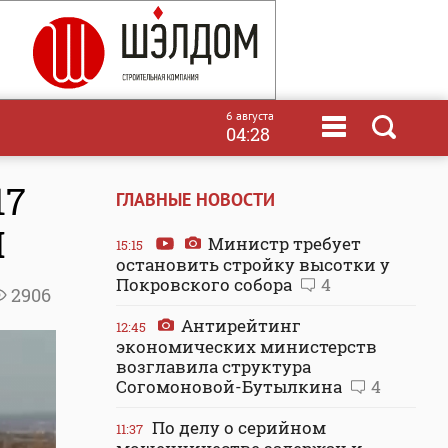
6 августа
04:28
17
ГЛАВНЫЕ НОВОСТИ
Н
Министр требует
15:15
остановить стройку высотки у
Покровского собора
4
2906
Антирейтинг
12:45
экономических министерств
возглавила структура
Согомоновой-Бутылкина
4
По делу о серийном
11:37