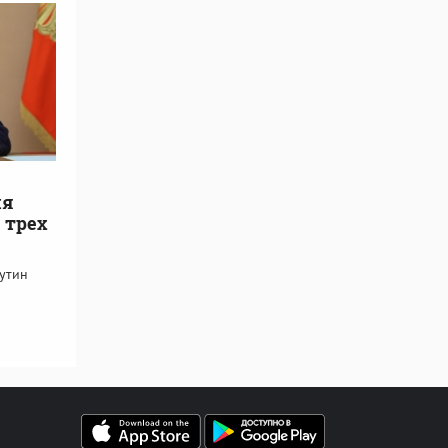
ля
 трех
утин