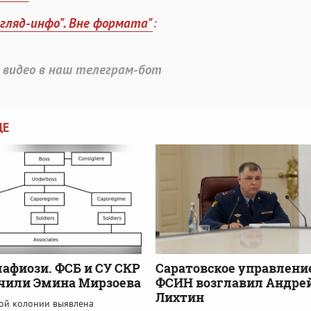
згляд-инфо". Вне формата"
:
 видео в наш телеграм-бот
ЦЕ
мафиози. ФСБ и СУ СКР
Саратовское управлени
чили Эмина Мирзоева
ФСИН возглавил Андре
Лихтин
кой колонии выявлена