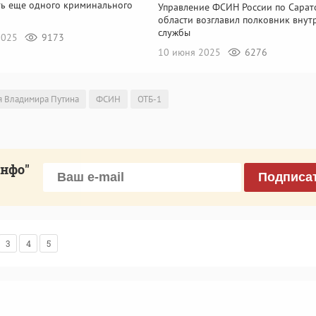
ть еще одного криминального
Управление ФСИН России по Сарат
области возглавил полковник внут
службы
 2025
9173
10 июня 2025
6276
 Владимира Путина
ФСИН
ОТБ-1
инфо"
Подписа
3
4
5