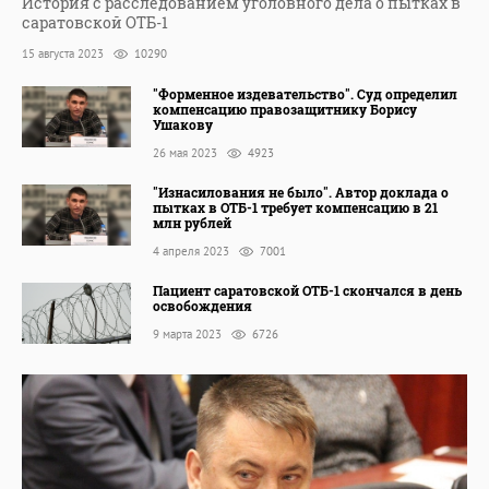
История с расследованием уголовного дела о пытках в
саратовской ОТБ-1
15 августа 2023
10290
"Форменное издевательство". Суд определил
компенсацию правозащитнику Борису
Ушакову
26 мая 2023
4923
"Изнасилования не было". Автор доклада о
пытках в ОТБ-1 требует компенсацию в 21
млн рублей
4 апреля 2023
7001
Пациент саратовской ОТБ-1 скончался в день
освобождения
9 марта 2023
6726