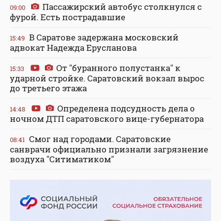
Пассажирский автобус столкнулся с
09:00
фурой. Есть пострадавшие
В Саратове задержана московский
15:49
адвокат Надежда Ерусланова
От "буранного полустанка" к
15:33
ударной стройке. Саратовский вокзал вырос
до третьего этажа
Определена подсудность дела о
14:48
ночном ДТП саратовского вице-губернатора
Смог над городами. Саратовские
08:41
санврачи официально признали загрязнение
воздуха "Ситиматиком"