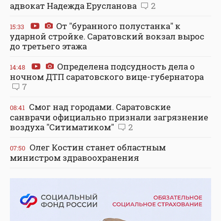
адвокат Надежда Ерусланова
2
От "буранного полустанка" к
15:33
ударной стройке. Саратовский вокзал вырос
до третьего этажа
Определена подсудность дела о
14:48
ночном ДТП саратовского вице-губернатора
7
Смог над городами. Саратовские
08:41
санврачи официально признали загрязнение
воздуха "Ситиматиком"
2
Олег Костин станет областным
07:50
министром здравоохранения