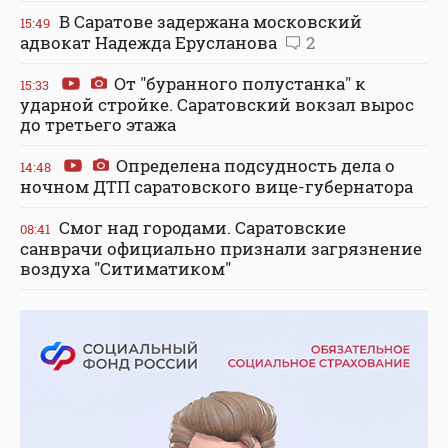
В Саратове задержана московский
15:49
адвокат Надежда Ерусланова
2
От "буранного полустанка" к
15:33
ударной стройке. Саратовский вокзал вырос
до третьего этажа
Определена подсудность дела о
14:48
ночном ДТП саратовского вице-губернатора
Смог над городами. Саратовские
08:41
санврачи официально признали загрязнение
воздуха "Ситиматиком"