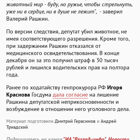
животный мир - буду, но ружье, чтобы стрельнуть,
уже ни в сердце, ни в душе не лежит
", - заверил
Валерий Рашкин.
По версии следствия, депутат убил животное, не
имея соответствующего разрешения. Кроме того,
при задержании Рашкин отказался от
медицинского освидетельствования. В конце
декабря он за это получил штраф в 30 тысяч
рублей и лишился водительских прав на полтора
года.
Ранее по ходатайству генпрокурора РФ
Игоря
Краснова
Госдума
дала согласие
на лишение
Рашкина депутатской неприкосновенности и
возбуждение в отношении него уголовного дела.
Материал подготовили
Дмитрий Герасимов
и
Андрей
Триадский
Подпишитесь на канал
"ИА "Взгляд-инфо". Новости