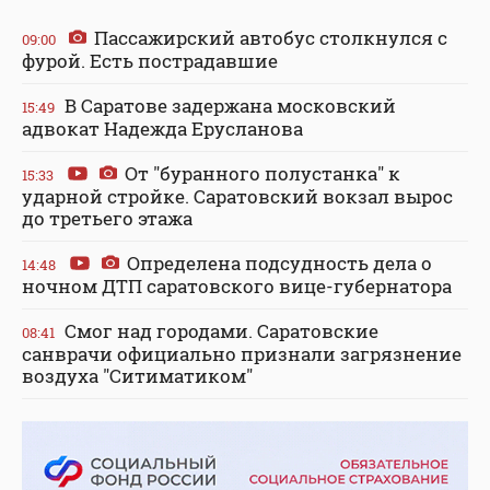
Пассажирский автобус столкнулся с
09:00
фурой. Есть пострадавшие
В Саратове задержана московский
15:49
адвокат Надежда Ерусланова
От "буранного полустанка" к
15:33
ударной стройке. Саратовский вокзал вырос
до третьего этажа
Определена подсудность дела о
14:48
ночном ДТП саратовского вице-губернатора
Смог над городами. Саратовские
08:41
санврачи официально признали загрязнение
воздуха "Ситиматиком"