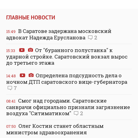
ГЛАВНЫЕ НОВОСТИ
В Саратове задержана московский
15:49
адвокат Надежда Ерусланова
2
От "буранного полустанка" к
15:33
ударной стройке. Саратовский вокзал вырос
до третьего этажа
Определена подсудность дела о
14:48
ночном ДТП саратовского вице-губернатора
7
Смог над городами. Саратовские
08:41
санврачи официально признали загрязнение
воздуха "Ситиматиком"
2
Олег Костин станет областным
07:50
министром здравоохранения