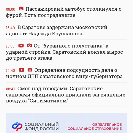
Пассажирский автобус столкнулся с
09:00
фурой. Есть пострадавшие
В Саратове задержана московский
15:49
адвокат Надежда Ерусланова
От "буранного полустанка" к
15:33
ударной стройке. Саратовский вокзал вырос
до третьего этажа
Определена подсудность дела о
14:48
ночном ДТП саратовского вице-губернатора
Смог над городами. Саратовские
08:41
санврачи официально признали загрязнение
воздуха "Ситиматиком"