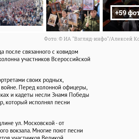
+59 фо
Фото: © ИА "Взгляд-инфо"/Алексей 
ода после связанного с ковидом
колонна участников Всероссийской
ортретами своих родных,
 войне. Перед колонной офицеры,
чках и кадеты несли Знамя Победы
тр, который исполнял песни
лине ул. Московской - от
го вокзала. Многие поют песни
етов участников Великой