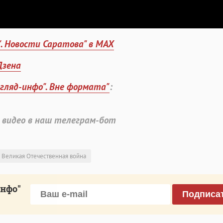
". Новости Саратова" в MAX
Дзена
згляд-инфо". Вне формата"
:
 видео в наш телеграм-бот
Великая Отечественная война
инфо"
Подписа