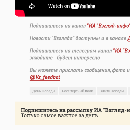
Подпишитесь на канал
"ИА "Взгляд-инфо
Новости "Взгляда" доступны и в канале
Подпишитесь на телеграм-канал
"ИА "В
заходите - будет интересно
Вы можете прислать сообщения, фото и
@Vz_feedbot
День Победы
Бессмертный полк
Знамя Победы
Подпишитесь на рассылку ИА "Взгляд-
Только самое важное за день