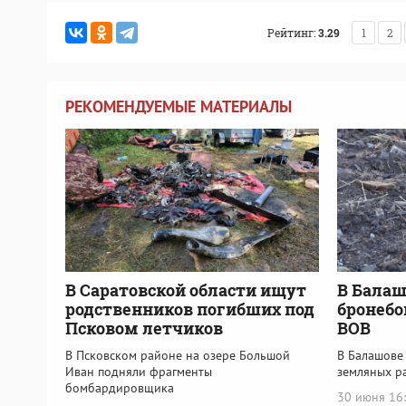
Рейтинг:
3.29
1
2
РЕКОМЕНДУЕМЫЕ МАТЕРИАЛЫ
В Саратовской области ищут
В Балаш
родственников погибших под
бронебо
Псковом летчиков
ВОВ
В Псковском районе на озере Большой
В Балашове
Иван подняли фрагменты
земляных р
бомбардировщика
30 июня 16