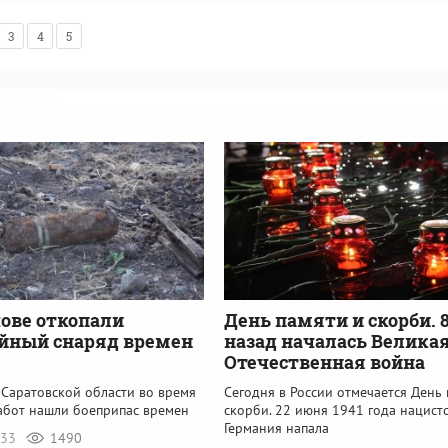
3
4
5
ове откопали
День памяти и скорби. 
йный снаряд времен
назад началась Велика
Отечественная война
 Саратовской области во время
Сегодня в России отмечается День 
абот нашли боеприпас времен
скорби. 22 июня 1941 года нацист
Германия напала
:33
1490