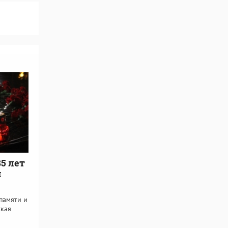
85 лет
я
памяти и
ская