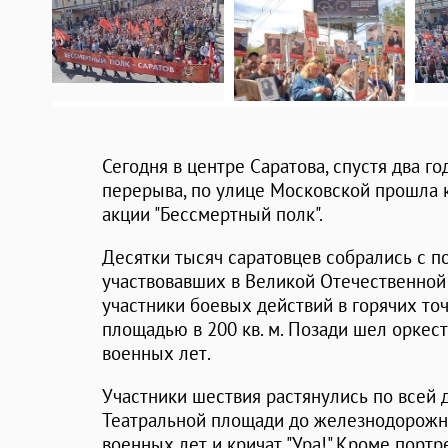
Сегодня в центре Саратова, спустя два г
перерыва, по улице Московской прошла 
акции "Бессмертный полк".
Десятки тысяч саратовцев собрались с п
участвовавших в Великой Отечественной
участники боевых действий в горячих то
площадью в 200 кв. м. Позади шел оркес
военных лет.
Участники шествия растянулись по всей д
Театральной площади до железнодорожно
военных лет и кричат "Ура!" Кроме портр