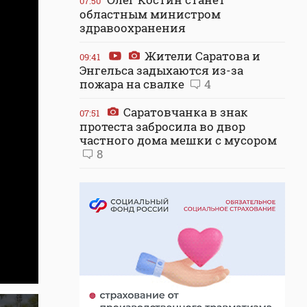
07:50
областным министром
здравоохранения
Жители Саратова и
09:41
Энгельса задыхаются из-за
пожара на свалке
4
Саратовчанка в знак
07:51
протеста забросила во двор
частного дома мешки с мусором
8