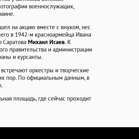
фотографии военнослужащих,
раине.
ишел на акцию вместе с внуком, нес
шего в 1942-м красноармейца Ивана
р Саратова
Михаил Исаев
. К
го правительства и администрации
раны и курсанты.
" встречают оркестры и творческие
их пор. По официальным данным, в
к.
ьная площадь, где сейчас проходит