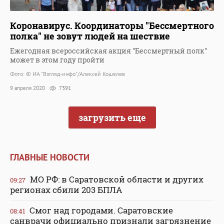
Коронавирус. Координаторы "Бессмертного
полка" не зовут людей на шествие
Ежегодная всероссийская акция "Бессмертный полк"
может в этом году пройти
Фото: © ИА "Взгляд-инфо"/Алексей Кошелев
9 апреля 2020
7391
загрузить еще
ГЛАВНЫЕ НОВОСТИ
МО РФ: в Саратовской области и других
09:27
регионах сбили 203 БПЛА
Смог над городами. Саратовские
08:41
санврачи официально признали загрязнение