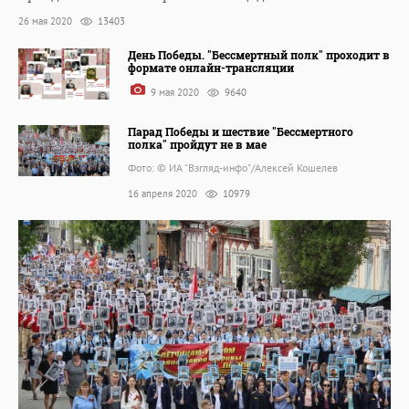
26 мая 2020
13403
День Победы. "Бессмертный полк" проходит в
формате онлайн-трансляции
9 мая 2020
9640
Парад Победы и шествие "Бессмертного
полка" пройдут не в мае
Фото: © ИА "Взгляд-инфо"/Алексей Кошелев
16 апреля 2020
10979