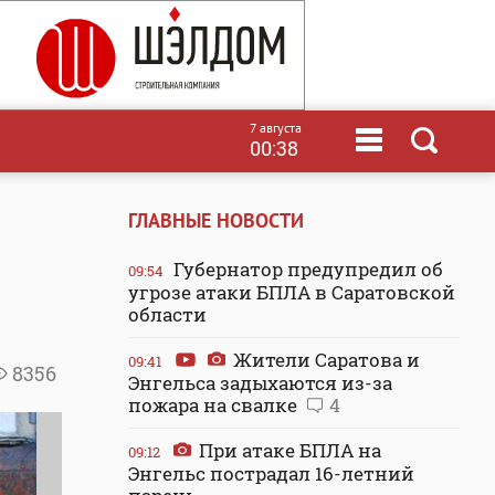
7 августа
00:38
ГЛАВНЫЕ НОВОСТИ
Губернатор предупредил об
09:54
угрозе атаки БПЛА в Саратовской
области
Жители Саратова и
09:41
8356
Энгельса задыхаются из-за
пожара на свалке
4
При атаке БПЛА на
09:12
Энгельс пострадал 16-летний