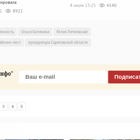
ировала
8 июля 13:25
4540
41
8922
венность
Ольга Болякина
Юлия Литневская
абочих мест
прокуратура Саратовской области
инфо"
Подписа
3
4
5