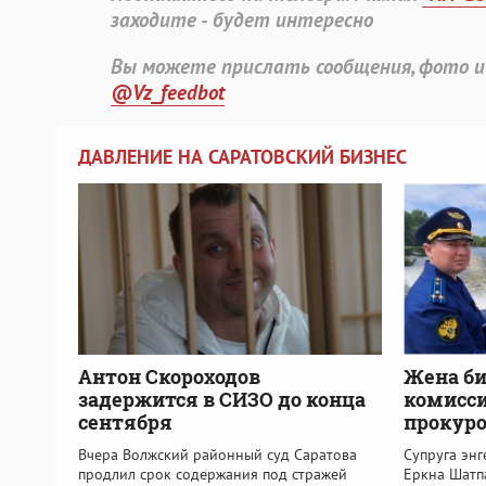
заходите - будет интересно
Вы можете прислать сообщения, фото и
@Vz_feedbot
ДАВЛЕНИЕ НА САРАТОВСКИЙ БИЗНЕС
Антон Скороходов
Жена би
задержится в СИЗО до конца
комисси
сентября
прокуро
Вчера Волжский районный суд Саратова
Супруга эн
продлил срок содержания под стражей
Еркна Шатп