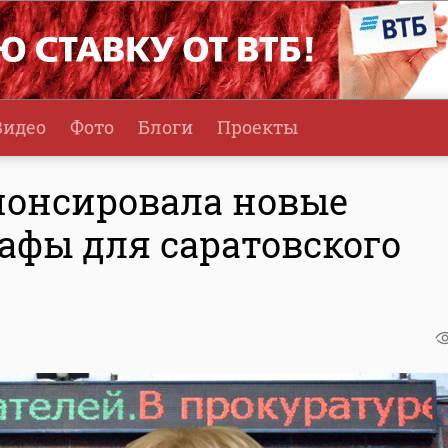
Видео
Фото
Блоги
Проекты
нонсировала новые
афы для саратовского