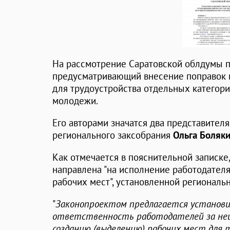
На рассмотрение Саратовской облдумы п
предусматривающий внесение поправок в
для трудоустройства отдельных категор
молодежи.
Его авторами значатся два представителя
регионального заксобрания
Ольга Боляк
Как отмечается в пояснительной записке
направлена "на исполнение работодател
рабочих мест", установленной региональ
"
Законопроектом предлагается устано
ответственность работодателей за неи
созданию (выделению) рабочих мест для