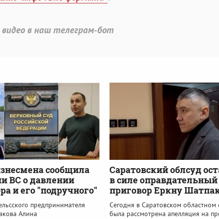
 видео в наш телеграм-бот
знесмена сообщила
Саратовский облсуд ос
и ВС о давлении
в силе оправдательный
ра и его "подручного"
приговор Еркну Шатпа
гельсского предпринимателя
Сегодня в Саратовском областном 
акова Алина
была рассмотрена апелляция на пр