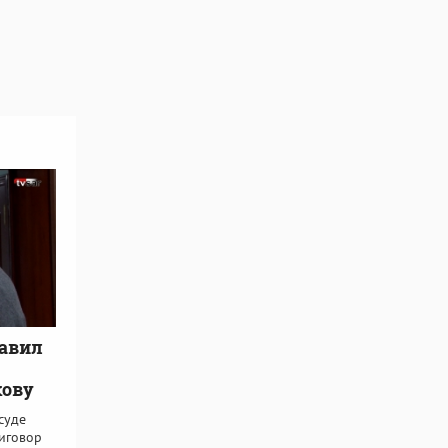
тавил
кову
суде
иговор