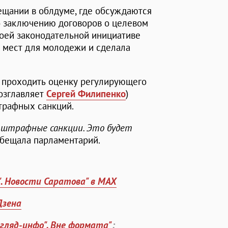
ещании в облдуме, где обсуждаются
о заключению договоров о целевом
воей законодательной инициативе
х мест для молодежи и сделала
т проходить оценку регулирующего
возглавляет
Сергей Филипенко
)
трафных санкций.
 штрафные санкции. Это будет
пообещала парламентарий.
". Новости Саратова" в MAX
Дзена
згляд-инфо". Вне формата"
: