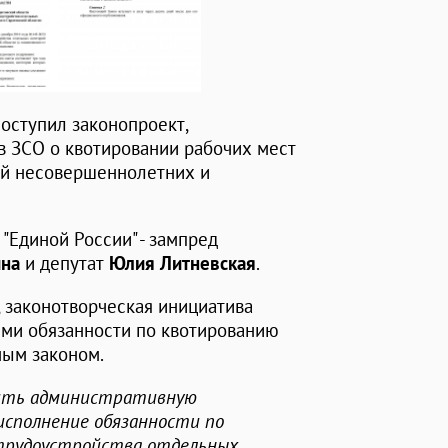
оступил законопроект,
 ЗСО о квотировании рабочих мест
ий несовершеннолетних и
 "Единой России" - зампред
ина
и депутат
Юлия Литневская
.
, законотворческая инициатива
ями обязанности по квотированию
ным законом.
вить административную
сполнение обязанности по
 трудоустройства отдельных