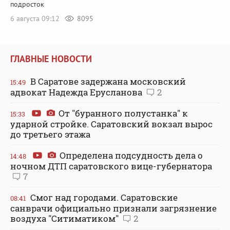
подросток
6 августа 09:12
8095
ГЛАВНЫЕ НОВОСТИ
В Саратове задержана московский
15:49
адвокат Надежда Ерусланова
2
От "буранного полустанка" к
15:33
ударной стройке. Саратовский вокзал вырос
до третьего этажа
Определена подсудность дела о
14:48
ночном ДТП саратовского вице-губернатора
7
Смог над городами. Саратовские
08:41
санврачи официально признали загрязнение
воздуха "Ситиматиком"
2