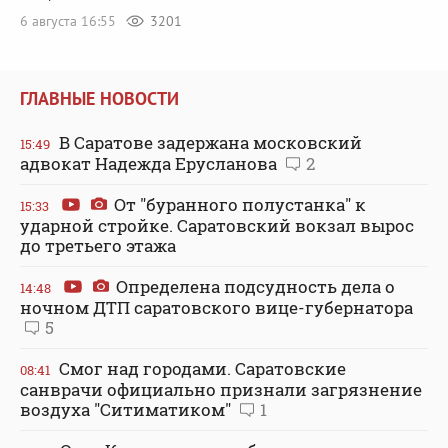
6 августа 16:55
3201
ГЛАВНЫЕ НОВОСТИ
В Саратове задержана московский
15:49
адвокат Надежда Ерусланова
2
От "буранного полустанка" к
15:33
ударной стройке. Саратовский вокзал вырос
до третьего этажа
Определена подсудность дела о
14:48
ночном ДТП саратовского вице-губернатора
5
Смог над городами. Саратовские
08:41
санврачи официально признали загрязнение
воздуха "Ситиматиком"
1