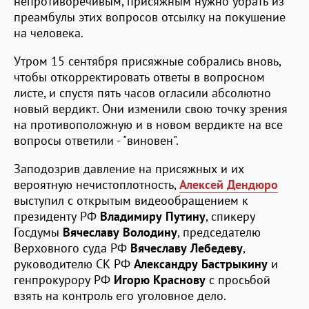
непротиворечивым, присяжным нужно убрать из
преамбулы этих вопросов отсылку на покушение
на человека.
Утром 15 сентября присяжные собрались вновь,
чтобы откорректировать ответы в вопросном
листе, и спустя пять часов огласили абсолютно
новый вердикт. Они изменили свою точку зрения
на противоположную и в новом вердикте на все
вопросы ответили - "виновен".
Заподозрив давление на присяжных и их
вероятную нечистоплотность,
Алексей Дендюро
выступил с открытым видеообращением к
президенту РФ
Владимиру Путину
, спикеру
Госдумы
Вячеславу Володину
, председателю
Верховного суда РФ
Вячеславу Лебедеву
,
руководителю СК РФ
Александру Бастрыкину
и
генпрокурору РФ
Игорю Краснову
с просьбой
взять на контроль его уголовное дело.