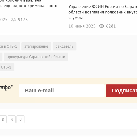
ть еще одного криминального
Управление ФСИН России по Сарат
области возглавил полковник внут
службы
 2025
9173
10 июня 2025
6281
ки в ОТБ-1
этапирование
свидетель
прокуратура Саратовской области
ОТБ-1
инфо"
Подписа
3
4
5