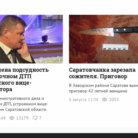
ена подсудность
Саратовчанка зарезала
ночном ДТП
сожителя. Приговор
ского вице-
В Заводском районе Саратова вын
тора
приговор 42-летней женщине
инистративного дела о
6 августа 12:38
1055
м ДТП, устроенном вице-
ом Саратовской области
4:48
13179
7