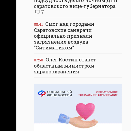
подсудность дела о ночном ДТП
саратовского вице-губернатора
7
Смог над городами.
08:41
Саратовские санврачи
официально признали
загрязнение воздуха
"Ситиматиком"
Олег Костин станет
07:50
областным министром
здравоохранения