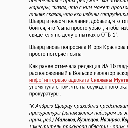
понедельник - прим. ред.) мне сын позвони
маркеры, сказал, что с ним может произо
также сказал, что его избили сотрудники
Шварц в новом послании, добавив, что теп
боится, что "сына просто убьют, чтобы и
свидетеля по делу о пытках в ОТБ-1".
Шварц вновь попросила Игоря Краснова в
просто потеряет сына.
Как ранее отмечала редакция ИА "Взгляд
расположенный в Вольске изолятор вск
инфо" интервью адвоката
Снежаны Мунт
упомянула о том, что на осужденного ок
прокуратуры.
"
К Андрею Щварцу приходили представит
прокуратуры (занимаются надзором за з
прим. ред.)
Мальков
,
Кузнецов
,
Назиров
,
Ко
заместитель прокурора области - прим. р