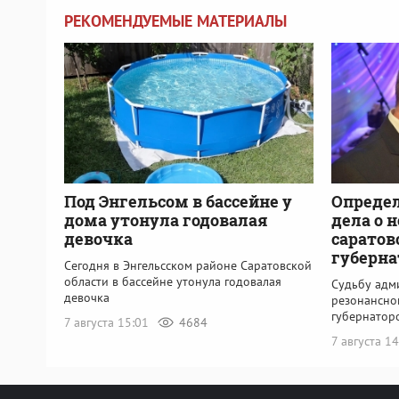
РЕКОМЕНДУЕМЫЕ МАТЕРИАЛЫ
Под Энгельсом в бассейне у
Определ
дома утонула годовалая
дела о 
девочка
саратов
губерна
Сегодня в Энгельсском районе Саратовской
области в бассейне утонула годовалая
Судьбу адм
девочка
резонансно
губернатор
7 августа 15:01
4684
7 августа 1