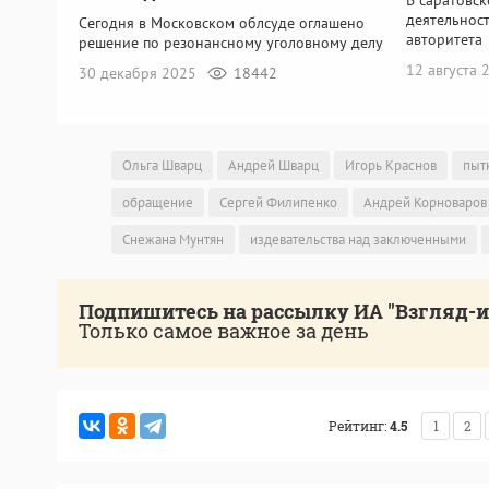
деятельнос
Сегодня в Московском облсуде оглашено
авторитета
решение по резонансному уголовному делу
12 августа
30 декабря 2025
18442
Ольга Шварц
Андрей Шварц
Игорь Краснов
пыт
обращение
Сергей Филипенко
Андрей Корноваров
Снежана Мунтян
издевательства над заключенными
Подпишитесь на рассылку ИА "Взгляд-
Только самое важное за день
Рейтинг:
4.5
1
2