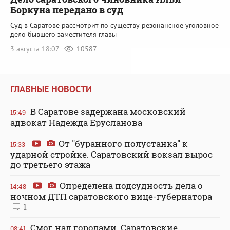
Боркуна передано в суд
Суд в Саратове рассмотрит по существу резонансное уголовное
дело бывшего заместителя главы
3 августа 18:07
10587
ГЛАВНЫЕ НОВОСТИ
В Саратове задержана московский
15:49
адвокат Надежда Ерусланова
От "буранного полустанка" к
15:33
ударной стройке. Саратовский вокзал вырос
до третьего этажа
Определена подсудность дела о
14:48
ночном ДТП саратовского вице-губернатора
1
Смог над городами. Саратовские
08:41