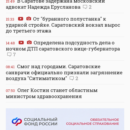
В Саратове задержана московский
15:49
адвокат Надежда Ерусланова
2
От "буранного полустанка" к
15:33
ударной стройке. Саратовский вокзал вырос
до третьего этажа
Определена подсудность дела о
14:48
ночном ДТП саратовского вице-губернатора
7
Смог над городами. Саратовские
08:41
санврачи официально признали загрязнение
воздуха "Ситиматиком"
2
Олег Костин станет областным
07:50
министром здравоохранения