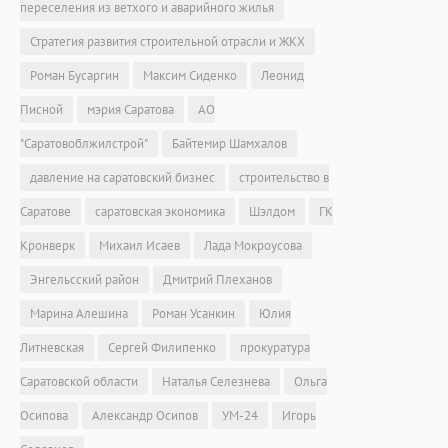
переселения из ветхого и аварийного жилья
Стратегия развития строительной отрасли и ЖКХ
Роман Бусаргин
Максим Сиденко
Леонид
Писной
мэрия Саратова
АО
"Саратовоблжилстрой"
Байтемир Шамхалов
давление на саратовский бизнес
строительство в
Саратове
саратовская экономика
Шэлдом
ГК
Кронверк
Михаил Исаев
Лада Мокроусова
Энгельсский район
Дмитрий Плеханов
Марина Алешина
Роман Усанкин
Юлия
Литневская
Сергей Филипенко
прокуратура
Саратовской области
Наталья Селезнева
Ольга
Осипова
Александр Осипов
УМ-24
Игорь