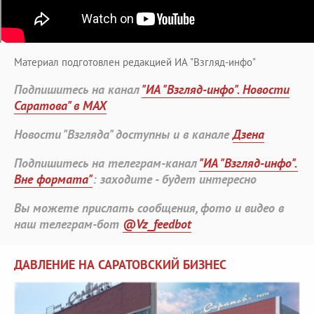
Материал подготовлен редакцией ИА "Взгляд-инфо"
Подпишитесь на канал
"ИА "Взгляд-инфо". Новости
Саратова" в MAX
Новости "Взгляда" доступны и в канале
Дзена
Подпишитесь на телеграм-канал
"ИА "Взгляд-инфо".
Вне формата"
: заходите - будет интересно
Вы можете прислать сообщения, фото и видео в
наш телеграм-бот
@Vz_feedbot
ДАВЛЕНИЕ НА САРАТОВСКИЙ БИЗНЕС