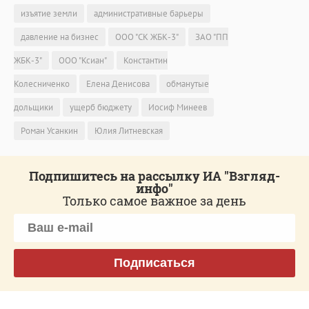
изъятие земли
административные барьеры
давление на бизнес
ООО "СК ЖБК-3"
ЗАО "ПП
ЖБК-3"
ООО "Ксиан"
Константин
Колесниченко
Елена Денисова
обманутые
дольщики
ущерб бюджету
Иосиф Минеев
Роман Усанкин
Юлия Литневская
Подпишитесь на рассылку ИА "Взгляд-
инфо"
Только самое важное за день
Подписаться