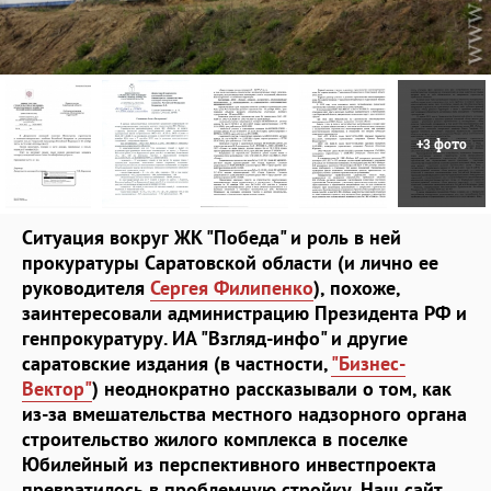
+3 фото
Ситуация вокруг ЖК "Победа" и роль в ней
прокуратуры Саратовской области (и лично ее
руководителя
Сергея Филипенко
), похоже,
заинтересовали администрацию Президента РФ и
генпрокуратуру. ИА "Взгляд-инфо" и другие
саратовские издания (в частности,
"Бизнес-
Вектор"
) неоднократно рассказывали о том, как
из-за вмешательства местного надзорного органа
строительство жилого комплекса в поселке
Юбилейный из перспективного инвестпроекта
превратилось в проблемную стройку. Наш сайт