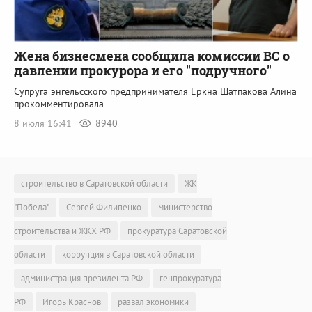
Жена бизнесмена сообщила комиссии ВС о
давлении прокурора и его "подручного"
Супруга энгельсского предпринимателя Еркна Шатпакова Алина
прокомментировала
8 июля 16:41
8940
строительство в Саратовской области
ЖК
"Победа"
Сергей Филипенко
министерство
строительства и ЖКХ РФ
прокуратура Саратовской
области
коррупция в Саратовской области
администрация президента РФ
генпрокуратура
РФ
Игорь Краснов
развал экономики