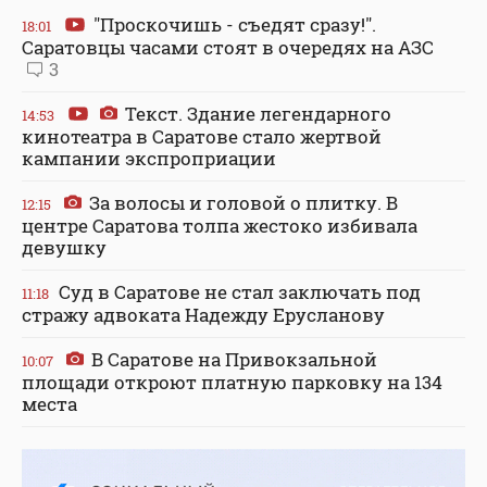
"Проскочишь - съедят сразу!".
18:01
Саратовцы часами стоят в очередях на АЗС
3
Текст. Здание легендарного
14:53
кинотеатра в Саратове стало жертвой
кампании экспроприации
За волосы и головой о плитку. В
12:15
центре Саратова толпа жестоко избивала
девушку
Суд в Саратове не стал заключать под
11:18
стражу адвоката Надежду Ерусланову
В Саратове на Привокзальной
10:07
площади откроют платную парковку на 134
места