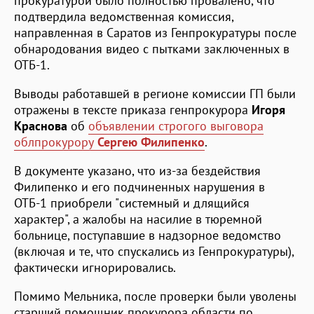
прокуратурой было полностью провалено, что
подтвердила ведомственная комиссия,
направленная в Саратов из Генпрокуратуры после
обнародования видео с пытками заключенных в
ОТБ-1.
Выводы работавшей в регионе комиссии ГП были
отражены в тексте приказа генпрокурора
Игоря
Краснова
об
объявлении строгого выговора
облпрокурору
Сергею Филипенко
.
В документе указано, что из-за бездействия
Филипенко и его подчиненных нарушения в
ОТБ-1 приобрели "системный и длящийся
характер", а жалобы на насилие в тюремной
больнице, поступавшие в надзорное ведомство
(включая и те, что спускались из Генпрокуратуры),
фактически игнорировались.
Помимо Мельника, после проверки были уволены
старший помощник прокурора области по