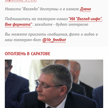
Новости "Взгляда" доступны и в канале
Дзена
Подпишитесь на телеграм-канал
"ИА "Взгляд-инфо".
Вне формата"
: заходите - будет интересно
Вы можете прислать сообщения, фото и видео в
наш телеграм-бот
@Vz_feedbot
ОПОЛЗЕНЬ В САРАТОВЕ