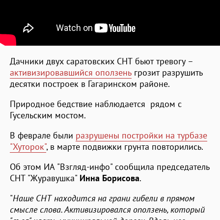
Дачники двух саратовских СНТ бьют тревогу –
активизировавшийся оползень
грозит разрушить
десятки построек в Гагаринском районе.
Природное бедствие наблюдается рядом с
Гусельским мостом.
В феврале были
разрушены постройки на турбазе
"Хуторок"
, в марте подвижки грунта повторились.
Об этом ИА "Взгляд-инфо" сообщила председатель
СНТ "Журавушка"
Инна Борисова
.
"
Наше СНТ находится на грани гибели в прямом
смысле слова. Активизировался оползень, который