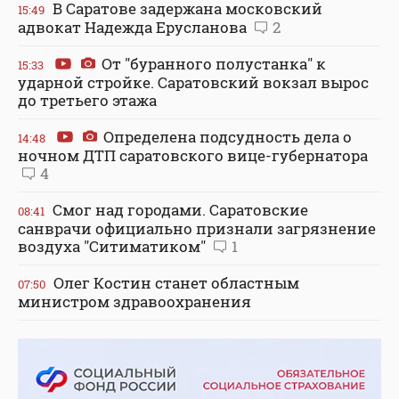
В Саратове задержана московский
15:49
адвокат Надежда Ерусланова
2
От "буранного полустанка" к
15:33
ударной стройке. Саратовский вокзал вырос
до третьего этажа
Определена подсудность дела о
14:48
ночном ДТП саратовского вице-губернатора
4
Смог над городами. Саратовские
08:41
санврачи официально признали загрязнение
воздуха "Ситиматиком"
1
Олег Костин станет областным
07:50
министром здравоохранения