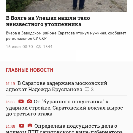
В Волге на Улешах нашли тело
неизвестного утопленника
Вчера в Заводском районе Саратова утонул мужчина, сообщает
региональное СУ СКР
16 июля 08:30
1344
ГЛАВНЫЕ НОВОСТИ
В Саратове задержана московский
15:49
адвокат Надежда Ерусланова
2
От "буранного полустанка" к
15:33
ударной стройке. Саратовский вокзал вырос
до третьего этажа
Определена подсудность дела о
14:48
ночном ДТП саратовского вице-губернатора