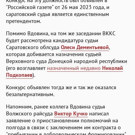
Конкурс на эту должность был объявлен в
"Российской газете" от 26 мая 2023 года, и
саратовский судья является единственным
претендентом.
Помимо Вдовина, на том же заседании ВККС
будет рассмотрена кандидатура судьи
Саратовского облсуда
Олеси Дементьевой
,
которая добивается назначения судьей
Верховного суда Донецкой народной республики
(его возглавляет
назначенный недавно
Николай
Подкопаев
).
Конкурс объявлен тогда же и так же оказался
безальтернативным.
Напомним, ранее коллега Вдовина судья
Волжского райсуда
Виктор Кучко
написал
заявление о приостановлении полномочий на
полгода в связи с заключением им контракта о
"пребывании в добровольческом формировании".