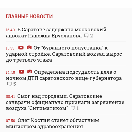
ГЛАВНЫЕ НОВОСТИ
В Саратове задержана московский
15:49
адвокат Надежда Ерусланова
2
От "буранного полустанка" к
15:33
ударной стройке. Саратовский вокзал вырос
до третьего этажа
Определена подсудность дела о
14:48
ночном ДТП саратовского вице-губернатора
5
Смог над городами. Саратовские
08:41
санврачи официально признали загрязнение
воздуха "Ситиматиком"
1
Олег Костин станет областным
07:50
министром здравоохранения