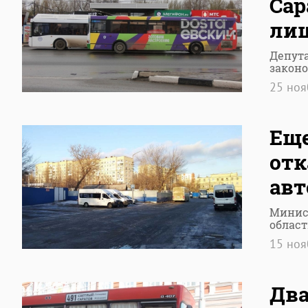
Сар
лиш
Депута
закон
25 но
Еще
отк
авт
Минист
област
15 но
Два