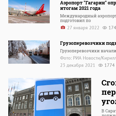
Аэропорт "Гагарин" о
итогам 2021 года
Международный аэропорт 
подготовил по
27 января 2022
17
Грузоперевозчики под
Грузоперевозчики начали
Фото: РИА Новости/Кирил
23 декабря 2021
1774
Сго
пер
уго
В Сара
должн