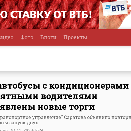
Видео
Фото
Блоги
Проекты
автобусы с кондиционерами
рятными водителями
явлены новые торги
ранспортное управление" Саратова объявило повтор
ны запуск двух
юля 2024
6359