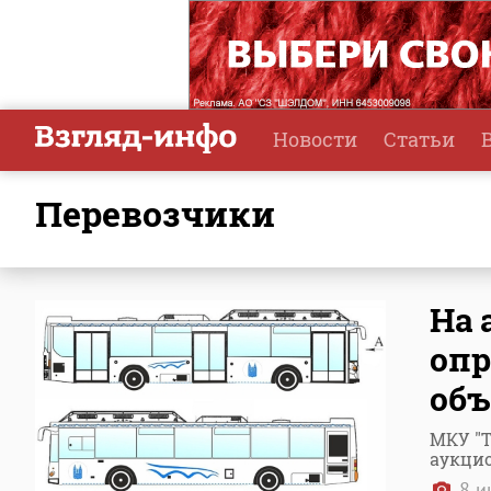
Новости
Статьи
перевозчики
На 
оп
объ
МКУ "Т
аукцио
8 и