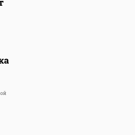
т
ка
кой