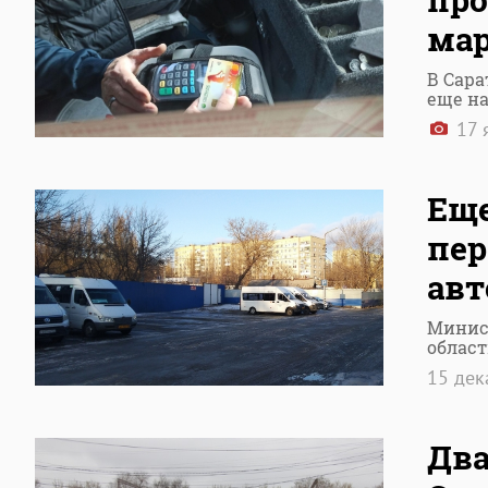
мар
В Сара
еще на
17 
Еще
пер
авт
Минист
облас
15 де
Два