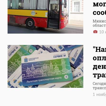
мог
со
Минист
област
10 
"На
опл
ден
тр
Сегодн
транс
1 ноя