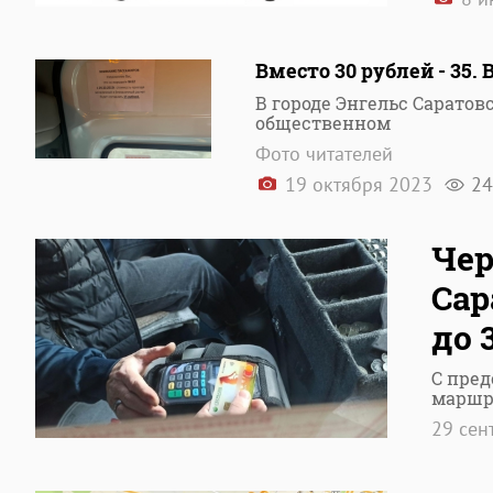
Вместо 30 рублей - 35.
В городе Энгельс Саратов
общественном
Фото читателей
19 октября 2023
24
Чер
Сар
до 
С пред
маршр
29 сен