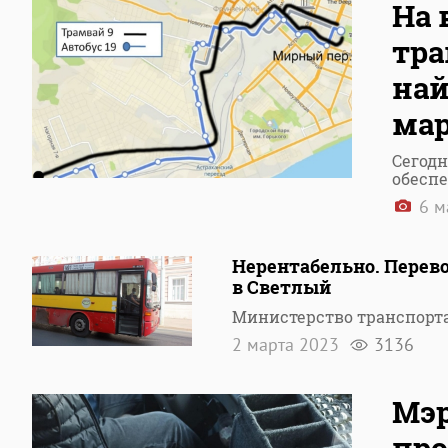
На 
тра
най
ма
Сегодн
обесп
6 м
Нерентабельно. Перев
в Светлый
Министерство транспорта
2 марта 2023
3136
Мэр
про