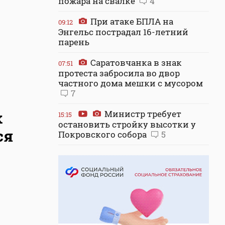
пожара на свалке
4
При атаке БПЛА на
09:12
Энгельс пострадал 16-летний
парень
Саратовчанка в знак
07:51
протеста забросила во двор
частного дома мешки с мусором
7
к
Министр требует
15:15
остановить стройку высотки у
ся
Покровского собора
5