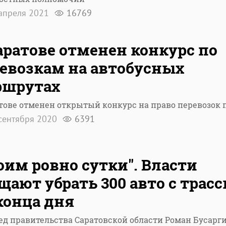
апреля 2021
16769
аратове отменен конкурс по
евозкам на автобусных
ршрутах
тове отменен открытый конкурс на право перевозок 
сентября 2020
6391
оим ровно сутки". Власти
щают убрать 300 авто с трас
конца дня
д правительства Саратовской области Роман Бусарг