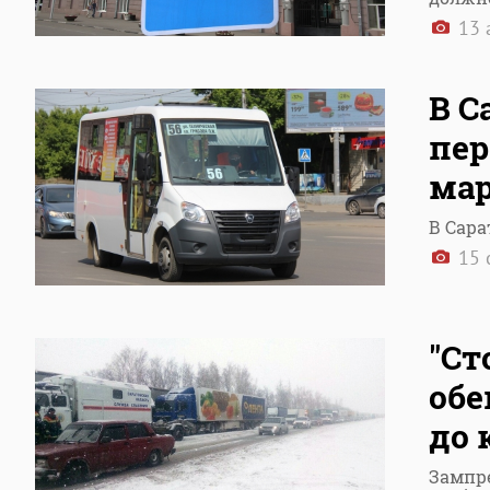
13 
В С
пер
ма
В Сара
15 
"Ст
обе
до 
Зампре