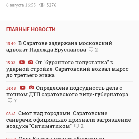
6 августа 16:55
3276
ГЛАВНЫЕ НОВОСТИ
В Саратове задержана московский
15:49
адвокат Надежда Ерусланова
2
От "буранного полустанка" к
15:33
ударной стройке. Саратовский вокзал вырос
до третьего этажа
Определена подсудность дела о
14:48
ночном ДТП саратовского вице-губернатора
7
Смог над городами. Саратовские
08:41
санврачи официально признали загрязнение
воздуха "Ситиматиком"
2
Олег Костин станет областным
07:50