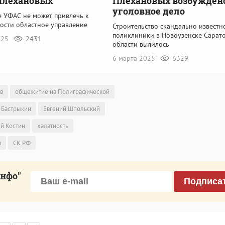
Плехановых
Плехановых возбужден
уголовное дело
е УФАС не может привлечь к
ности областное управление
Строительство скандально известн
поликлиники в Новоузенске Сарат
025
2431
области вылилось
6 марта 2025
6329
в
общежитие на Полиграфической
 Бастрыкин
Евгений Шпольский
й Костин
халатность
в
СК РФ
инфо"
Подписа