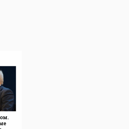
ом.
рме