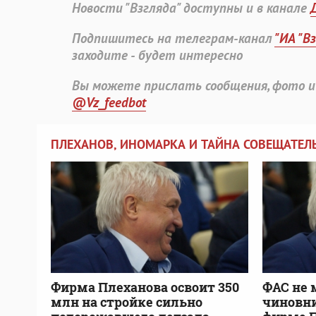
Новости "Взгляда" доступны и в канале
Подпишитесь на телеграм-канал
"ИА "В
заходите - будет интересно
Вы можете прислать сообщения, фото и
@Vz_feedbot
ПЛЕХАНОВ, ИНОМАРКА И ТАЙНА СОВЕЩАТЕ
Фирма Плеханова освоит 350
ФАС не 
млн на стройке сильно
чиновни