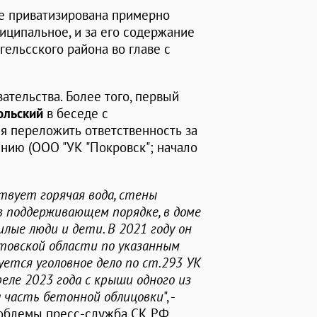
ме приватизирована примерно
иципальное, и за его содержание
гельсского района во главе с
зательства. Более того, первый
ольский
в беседе с
я переложить ответственность за
нию (ООО "УК "Покровск"; начало
твует горячая вода, стены
 поддерживающем порядке, в доме
илые люди и дети. В 2021 году он
атовской области по указанным
ется уголовное дело по ст.293 УК
реле 2023 года с крыши одного из
а часть бетонной облицовки
", -
роблемы пресс-служба СК РФ.