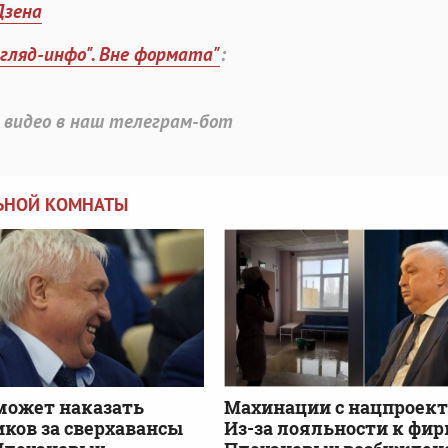
Дзена
згляд-инфо". Вне формата"
:
 видео в наш телеграм-бот
ЛЬНОЙ КОМНАТЫ
может наказать
Махинации с нацпроект
ков за сверхавансы
Из-за лояльности к фи