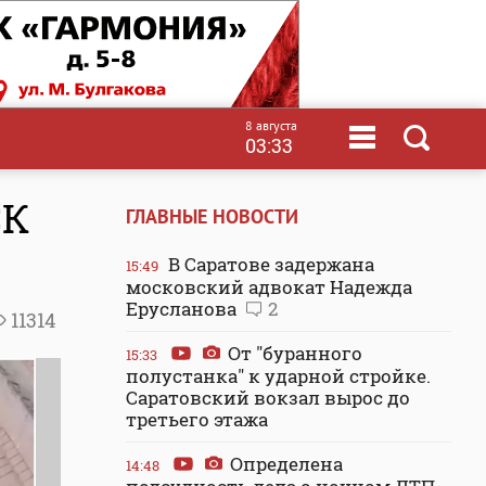
8 августа
03:33
СК
ГЛАВНЫЕ НОВОСТИ
В Саратове задержана
15:49
московский адвокат Надежда
Ерусланова
2
11314
От "буранного
15:33
полустанка" к ударной стройке.
Саратовский вокзал вырос до
третьего этажа
Определена
14:48