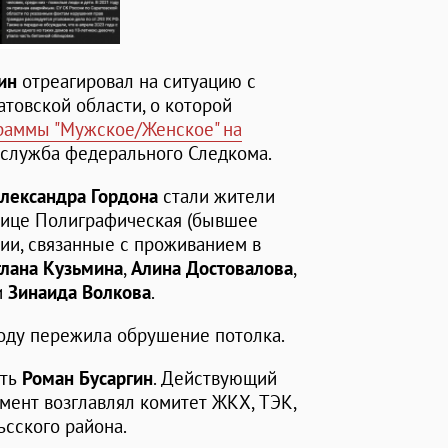
ин
отреагировал на ситуацию с
товской области, о которой
раммы "Мужское/Женское" на
-служба федерального Следкома.
лександра Гордона
стали жители
лице Полиграфическая (бывшее
ии, связанные с проживанием в
лана Кузьмина
,
Алина Достовалова
,
и
Зинаида Волкова
.
 году пережила обрушение потолка.
ать
Роман Бусаргин
. Действующий
омент возглавлял комитет ЖКХ, ТЭК,
ьсского района.