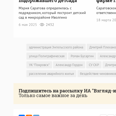
подорожавшего детсада
фирме 
Мэрия Саратова определилась с
Саратовско
подрядчиком, который построит детский
ответствен
сад в микрорайоне Иволгино
18 марта 2
6 мая 2025
2432
администрация Энгельсского района
Дмитрий Плехано
улица Полиграфическая
Роман Бусаргин
Александр
УК "Покровск"
Александр Гордон
СУ СКР
Дмитри
расселение аварийного жилья
бездействие чиновнико
Подпишитесь на рассылку ИА "Взгляд-
Только самое важное за день