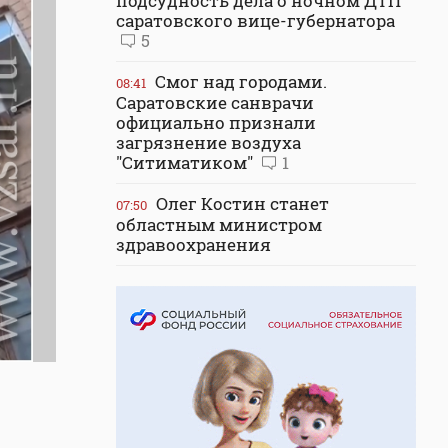
подсудность дела о ночном ДТП
саратовского вице-губернатора
5
Смог над городами.
08:41
Саратовские санврачи
официально признали
загрязнение воздуха
"Ситиматиком"
1
Олег Костин станет
07:50
областным министром
здравоохранения