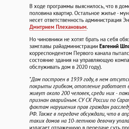
В ходе программы выяснилось, что в до
половина квартир. Остальное жилье - мун
несет ответственность администрация Эн
Дмитрием Плехановым
.
Но чиновники не хотят брать на себя обя
замглавы райадминистрации
Евгений Шп
корреспондентом Первого канала пыталс
состояние здания на управляющую компа
обслуживать дом в 2020 году).
"
Дом построен в 1939 году, в нем отсутс
покрыты грибком, отопление работает в
живут около 200 человек, среди них - пож
признан аварийным. СУ СК России по Сар
фактам нарушения прав граждан расследу
РФ. Также в передаче обсуждали, что в ап
таких домов на 10-летнюю девочку упал
излагает отраженную в передаче суть п