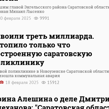
шим главой Энгельсского района Саратовской област
знан Михаил Лысенко
0 февраля 2025
9991
воили треть миллиарда.
топило только что
остроенную саратовскую
оликлинику
овой поликлинике в Новоузенске Саратовской области
изошла коммунальная авария
18 февраля 2025
15912
рина Алешина о деле Дмитр
еханова: "Саратовская облас