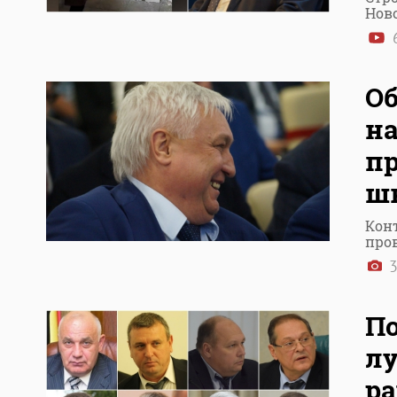
Нов
6
О
н
пр
ш
Кон
про
3
По
лу
р