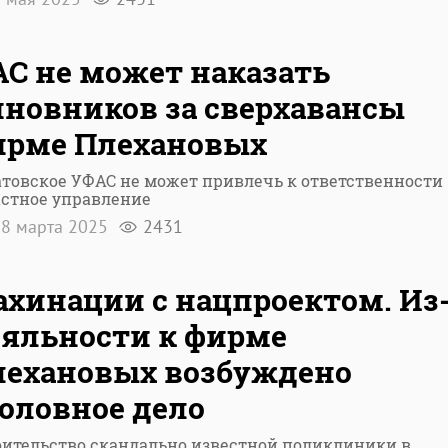
С не может наказать
новников за сверхавансы
ирме Плехановых
атовское УФАС не может привлечь к ответственности
астное управление
8 марта 2025
2431
хинации с нацпроектом. Из
яльности к фирме
лехановых возбуждено
оловное дело
оительство скандально известной поликлиники в