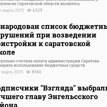
оузенске Саратовской области вылилось
 марта 2025
6329
бнародован список бюджетн
арушений при возведении
истройки к саратовской
коле
трольно-счетная палата администрации Саратова
верила использование бюджетных средств
 марта 2025
8560
дписчики "Взгляда" выбрал
чшего главу Энгельсского
айона