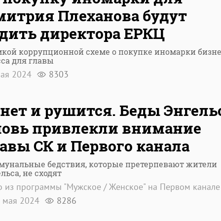
митрия Плеханова будут
дить директора ЕРКЦ
мкой коррупционной схеме о покупке иномарки бизне
сса для главы
мая 2024
8303
нет и рушится. Беды Энгель
новь привлекли внимание
авы СК и Первого канала
мунальные бедствия, которые претерпевают жители
льса, не сходят
 из программы "Мужское / Женское" на Первом канале
 мая 2024
8286