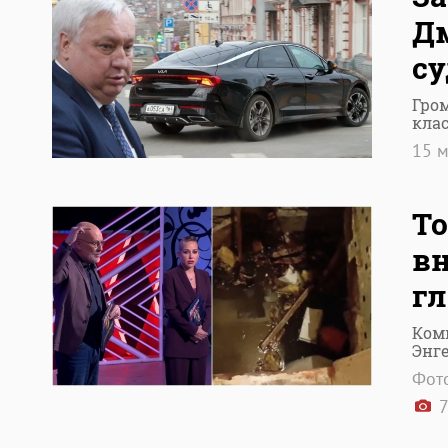
Д
су
Гро
кла
15 
То
в
гл
Ком
Энге
Фото
7