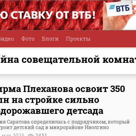
Видео
Фото
Блоги
Проекты
тайна совещательной комн
рма Плеханова освоит 350
н на стройке сильно
дорожавшего детсада
ия Саратова определилась с подрядчиком, который
троит детский сад в микрорайоне Иволгино
 мая 2025
2431