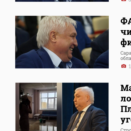
ФА
чи
ф
Сар
обл
1
Ма
ло
П
уг
Стр