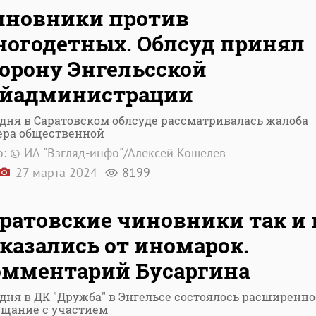
иновники против
огодетных. Облсуд принял
орону Энгельсской
айадминистрации
одня в Саратовском облсуде рассматривалась жалоба
ера общественной
: © ИА "Взгляд-инфо"/Алексей Кошелев
27 марта 2024
8199
ратовские чиновники так и 
казались от иномарок.
омментарий Бусаргина
дня в ДК "Дружба" в Энгельсе состоялось расширенно
ещание с участием