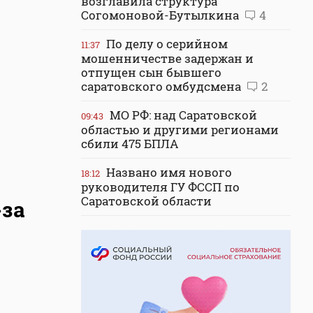
возглавила структура
Согомоновой-Бутылкина
4
По делу о серийном
11:37
мошенничестве задержан и
отпущен сын бывшего
саратовского омбудсмена
2
МО РФ: над Саратовской
09:43
областью и другими регионами
сбили 475 БПЛА
Названо имя нового
18:12
руководителя ГУ ФССП по
Саратовской области
-за