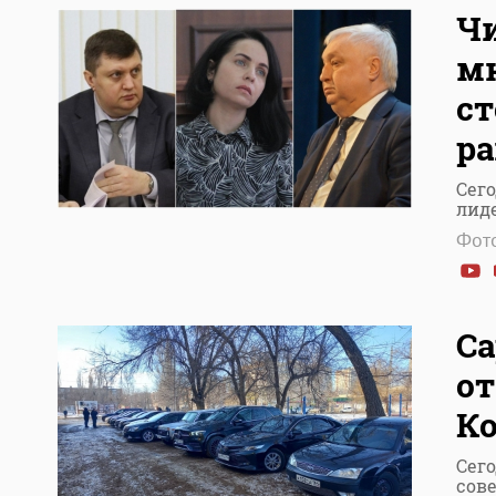
Ч
мн
ст
р
Сег
лид
Фото
Са
от
К
Сего
сов