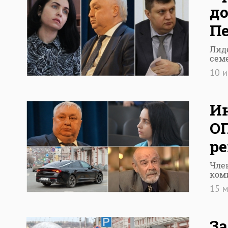
до
Пе
Лид
сем
10 
Ин
О
р
Чле
ком
15 
За