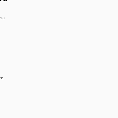
та
ти