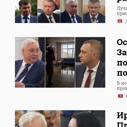
Луч
при
2
Ос
За
п
п
В н
про
И
Пл