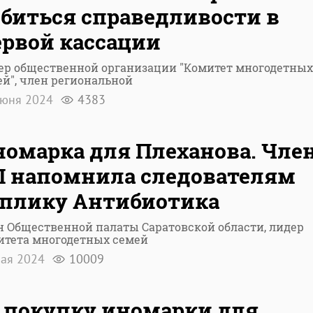
биться справедливости в
рвой кассации
ер общественной организации "Комитет многодетных
ей", член региональной
июня 2024
4383
омарка для Плеханова. Чле
П напомнила следователям
еплику Антибиотика
н Общественной палаты Саратовской области, лидер
итета многодетных семей
мая 2024
10009
 покупку иномарки для