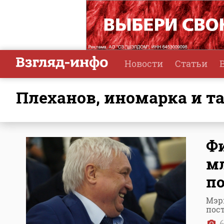
Новости
Статьи
Плеханов, иномарка и 
Фи
мл
по
Мэр
пос
6