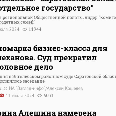
отдельное государство"
н региональной Общественной палаты, лидер "Комите
годетных семей"
июля 2024
11944
омарка бизнес-класса для
еханова. Суд прекратил
оловное дело
одня в Энгельсском районном суде Саратовской облас
должилось заседание
: © ИА "Взгляд-инфо"/Алексей Кошелев
11 июля 2024
6031
рина Алешина намерена