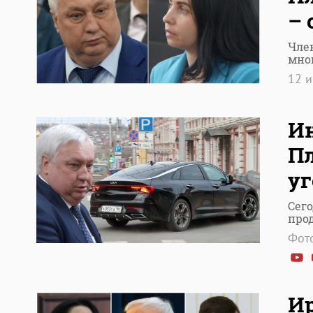
– 
Чле
мно
12 
Ин
Пл
уг
Сег
про
Фото
И