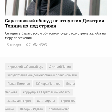
Саратовский облсуд не отпустил Дмитрия
Тепина из-под стражи
Сегодня в Саратовском областном суде рассмотрена жалоба на
меру пресечения
15 января 11:27
4393
Кировский районный суд
Дмитрий Тепин
злоупотребление должностными полномочиями
Павел Пименов
Таймураз Тотиков
Елена
Чернова
коррупция в Саратовской области
жилье для сирот
дети-сироты
сиротское
жилье
Валерий Радаев
правительство