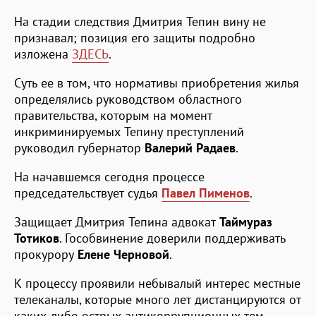
На стадии следствия Дмитрия Тепин вину не
признавал; позиция его защиты подробно
изложена
ЗДЕСЬ
.
Суть ее в том, что нормативы приобретения жилья
определялись руководством областного
правительства, которым на момент
инкриминируемых Тепину преступлений
руководил губернатор
Валерий Радаев
.
На начавшемся сегодня процессе
председательствует судья
Павел Пименов
.
Защищает Дмитрия Тепина адвокат
Таймураз
Тотиков
. Гособвинение доверили поддерживать
прокурору
Елене Черновой
.
К процессу проявили небывалый интерес местные
телеканалы, которые много лет дистанцируются от
каких-либо острых антикоррупционных тем.