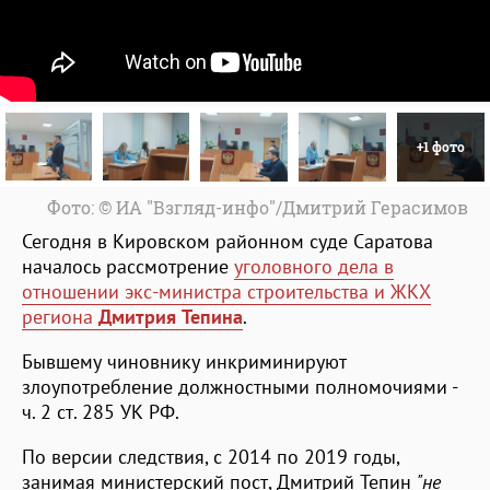
+1 фото
Фото: © ИА "Взгляд-инфо"/Дмитрий Герасимов
Сегодня в Кировском районном суде Саратова
началось рассмотрение
уголовного дела в
отношении экс-министра строительства и ЖКХ
региона
Дмитрия Тепина
.
Бывшему чиновнику инкриминируют
злоупотребление должностными полномочиями -
ч. 2 ст. 285 УК РФ.
По версии следствия, с 2014 по 2019 годы,
занимая министерский пост, Дмитрий Тепин
"не