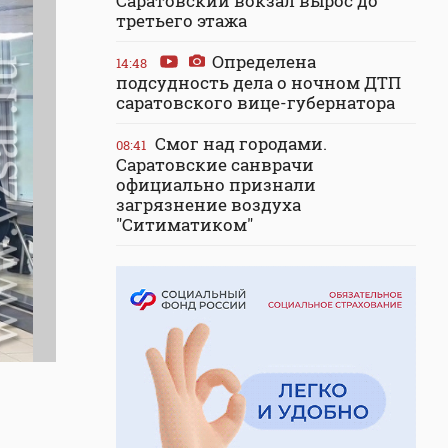
Саратовский вокзал вырос до
третьего этажа
Определена
14:48
подсудность дела о ночном ДТП
саратовского вице-губернатора
Смог над городами.
08:41
Саратовские санврачи
официально признали
загрязнение воздуха
"Ситиматиком"