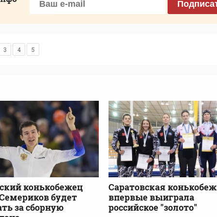
Подписа
3
4
5
ский конькобежец
Саратовская конькобеж
Семериков будет
впервые выиграла
ть за сборную
российское "золото"