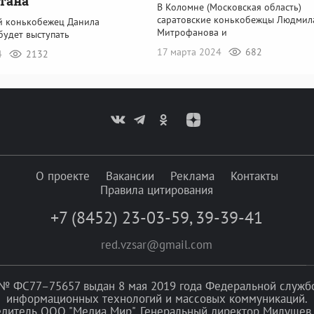
тана
В Коломне (Московская область)
саратовские конькобежцы Людмил
й конькобежец Данила
Митрофанова и
будет выступать
17 марта 2024
682
4
2132
О проекте
Вакансии
Реклама
Контакты
Правила цитирования
+7 (8452) 23-03-59
,
39-39-41
red.vzsar@gmail.com
№ ФС77–75657 выдан 8 мая 2019 года Федеральной службой
информационных технологий и массовых коммуникаций.
едитель ООО "Медиа Мир". Генеральный директор Милушев 