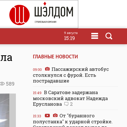
9 августа
15:19
ала
ГЛАВНЫЕ НОВОСТИ
Пассажирский автобус
09:00
столкнулся с фурой. Есть
пострадавшие
589
В Саратове задержана
15:49
московский адвокат Надежда
Ерусланова
2
От "буранного
15:33
полустанка" к ударной стройке.