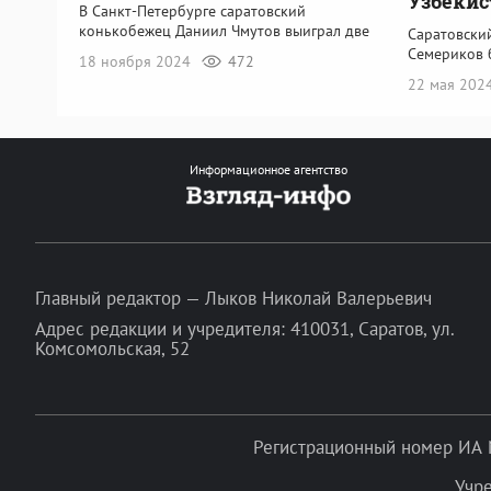
Узбекис
В Санкт-Петербурге саратовский
конькобежец Даниил Чмутов выиграл две
Саратовски
Семериков 
18 ноября 2024
472
22 мая 202
Информационное агентство
Главный редактор — Лыков Николай Валерьевич
Адрес редакции и учредителя: 410031, Саратов, ул.
Комсомольская, 52
Регистрационный номер ИА 
Учр