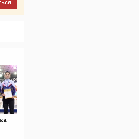
ться
ка