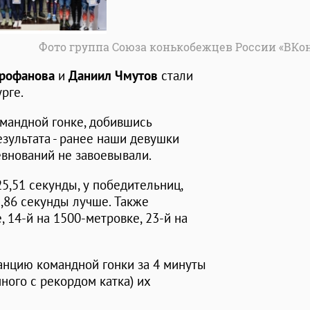
Фото группа Союза конькобежцев России «ВКо
рофанова
и
Даниил Чмутов
стали
рге.
мандной гонке, добившись
зультата - ранее наши девушки
внований не завоевывали.
5,51 секунды, у победительниц,
1,86 секунды лучше. Также
 14-й на 1500-метровке, 23-й на
анцию командной гонки за 4 минуты
нного с рекордом катка) их