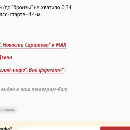
(до "бронзы" не хватило 0,34
сс-старте - 14-м.
". Новости Саратова" в MAX
Дзена
згляд-инфо". Вне формата"
:
 видео в наш телеграм-бот
рофанова
инфо"