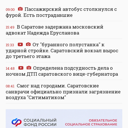
Пассажирский автобус столкнулся с
09:00
фурой. Есть пострадавшие
В Саратове задержана московский
15:49
адвокат Надежда Ерусланова
От "буранного полустанка" к
15:33
ударной стройке. Саратовский вокзал вырос
до третьего этажа
Определена подсудность дела о
14:48
ночном ДТП саратовского вице-губернатора
Смог над городами. Саратовские
08:41
санврачи официально признали загрязнение
воздуха "Ситиматиком"