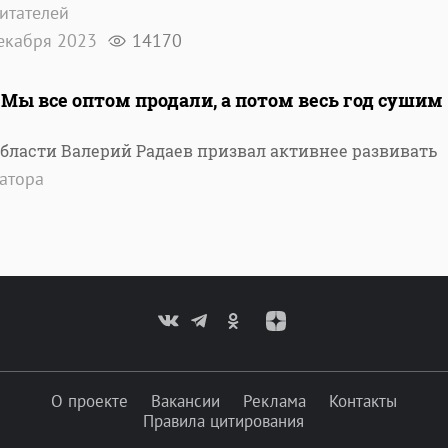
итателей
екабря 2023
14170
 "Мы все оптом продали, а потом весь год сушим
области Валерий Радаев призвал активнее развивать
атора
О проекте
Вакансии
Реклама
Контакты
Правила цитирования