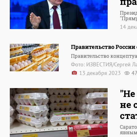
пра
Прези
"Прям
14 де
Правительство России
Правительство концепту
Фото: ИЗВЕСТИЯ/Сергей Л
13 декабря 2023
4
"Не
не 
ста
Сарат
явным