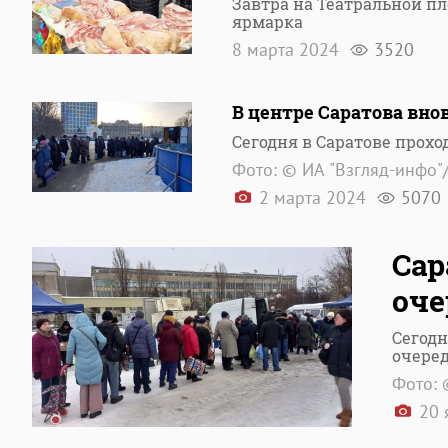
Завтра на Театральной п
ярмарка
8 марта 2024
3520
В центре Саратова вн
Сегодня в Саратове прох
Фото: © ИА "Взгляд-инфо"
2 марта 2024
5070
Сар
оче
Сегодн
очере
Фото: 
20 