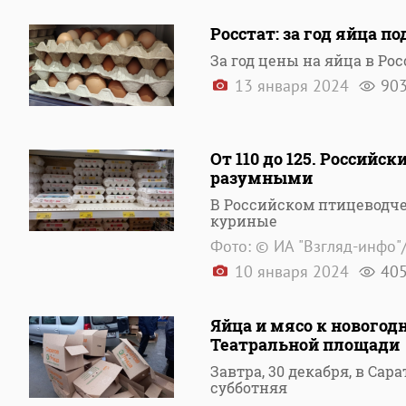
Росстат: за год яйца п
За год цены на яйца в Ро
13 января 2024
90
От 110 до 125. Россий
разумными
В Российском птицеводче
куриные
Фото: © ИА "Взгляд-инфо"
10 января 2024
40
Яйца и мясо к новогод
Театральной площади
Завтра, 30 декабря, в Са
субботняя