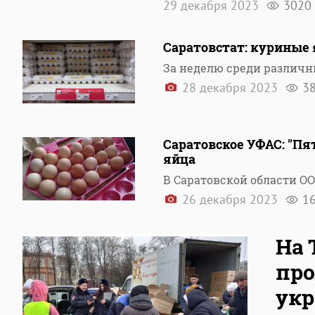
29 декабря 2023
3020
Саратовстат: куриные 
За неделю среди различн
28 декабря 2023
3
Саратовское УФАС: "П
яйца
В Саратовской области ООО
26 декабря 2023
1
На 
про
укр