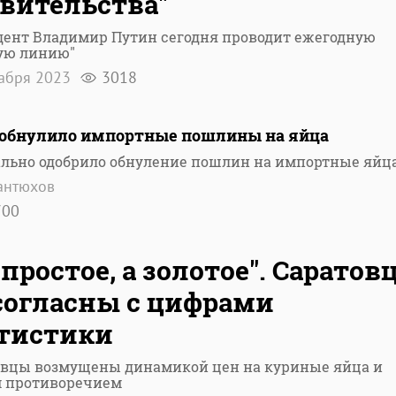
вительства"
дент Владимир Путин сегодня проводит ежегодную
ую линию"
кабря 2023
3018
 обнулило импортные пошлины на яйца
ально одобрило обнуление пошлин на импортные яйц
антюхов
700
 простое, а золотое". Саратов
согласны с цифрами
тистики
овцы возмущены динамикой цен на куриные яйца и
 противоречием