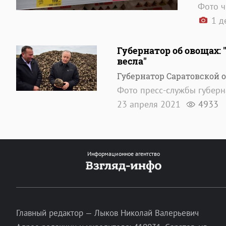
Фото ч
1 д
Губернатор об овощах:
весла"
Губернатор Саратовской 
Фото пресс-службы губерн
23 апреля 2021
4933
Информационное агентство
Главный редактор — Лыков Николай Валерьевич