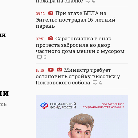
пожара на свалке
4
При атаке БПЛА на
09:12
Энгельс пострадал 16-летний
парень
ми
Саратовчанка в знак
07:51
протеста забросила во двор
частного дома мешки с мусором
6
Министр требует
15:15
остановить стройку высотки у
Покровского собора
4
ми
ись