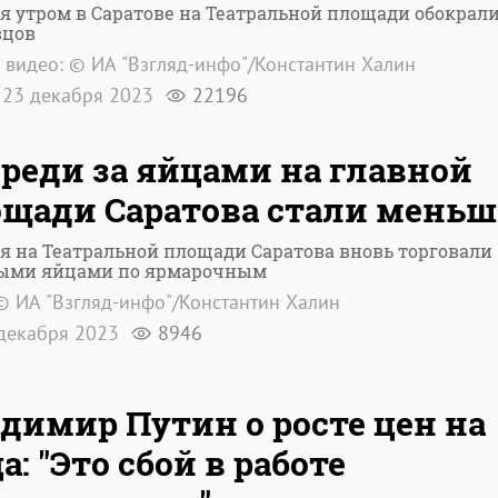
я утром в Саратове на Театральной площади обокрал
вцов
 видео: © ИА "Взгляд-инфо"/Константин Халин
23 декабря 2023
22196
реди за яйцами на главной
щади Саратова стали меньш
я на Театральной площади Саратова вновь торговали
ыми яйцами по ярмарочным
© ИА "Взгляд-инфо"/Константин Халин
декабря 2023
8946
димир Путин о росте цен на
а: "Это сбой в работе