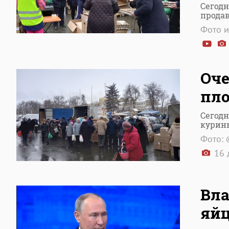
Сегодн
прода
Фото и
Оче
пло
Сегодн
курин
Фото: 
16 
Вла
яйц