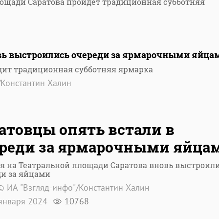
лощади Саратова пройдет традиционная субботняя
овь выстроились очереди за ярмарочными яйца
одит традиционная субботняя ярмарка
/Константин Халин
атовцы опять встали в
реди за ярмарочными яйца
я на Театральной площади Саратова вновь выстроил
ди за яйцами
© ИА "Взгляд-инфо"/Константин Халин
января 2024
10768