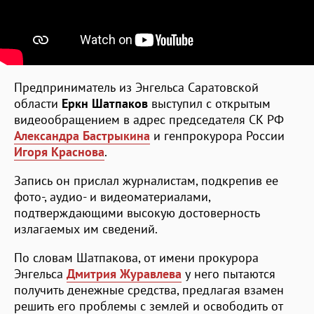
Предприниматель из Энгельса Саратовской
области
Еркн Шатпаков
выступил с открытым
видеообращением в адрес председателя СК РФ
Александра Бастрыкина
и генпрокурора России
Игоря Краснова
.
Запись он прислал журналистам, подкрепив ее
фото-, аудио- и видеоматериалами,
подтверждающими высокую достоверность
излагаемых им сведений.
По словам Шатпакова, от имени прокурора
Энгельса
Дмитрия Журавлева
у него пытаются
получить денежные средства, предлагая взамен
решить его проблемы с землей и освободить от