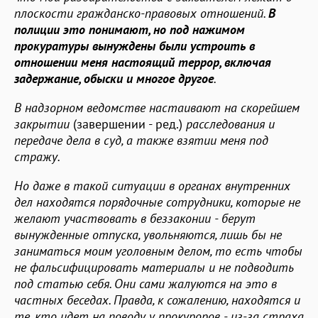
плоскости гражданско-правовых отношений.
В
полиции это понимают, но под нажимом
прокуратуры вынуждены были устроить в
отношении меня настоящий террор, включая
задержание, обыски и многое другое
.
В надзорном ведомстве настаивают на скорейшем
закрытии
(завершении - ред.)
расследования и
передаче дела в суд, а также взятии меня под
стражу.
Но даже в такой ситуации в органах внутренних
дел находятся порядочные сотрудники, которые не
желают участвовать в беззаконии - берут
вынужденные отпуска, увольняются, лишь бы не
заниматься моим уголовным делом, то есть чтобы
не фальсифицировать материалы и не подводить
под статью себя. Они сами жалуются на это в
частных беседах. Правда, к сожалению, находятся и
те, кто идет на поводу у прокуроров - из-за страха