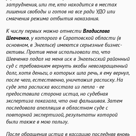
затруднения, или те, кто находится в местах
лишения свободы и готов на все ради УДО или
смягчения режима отбытия наказания.
К числу первых можно отнести
Владислава
Шевченко
, у которого в Саратовской области (в
основном, в Энгельсе) имеются серьезные бизнес-
активы. Против меня использовали то, что
Шевченко подал на меня иск в Энгельсский районный
суд с требованием вернуть якобы невозвращенный
долг, хотя деньги, о которых шла речь, я ему вернул,
после чего, естественно, уничтожил расписку. На
суде эта расписка восстала из пепла - ее
предоставила сторона истца, но судебная
экспертиза показала, что она фальшивая. Затем
последовала апелляция в областном суде с
повторной экспертизой, результаты которой
были также в мою пользу.
После обращения истца в кассацию последняя вновь