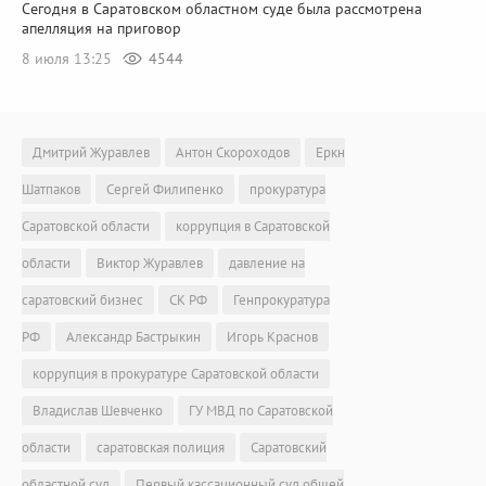
Сегодня в Саратовском областном суде была рассмотрена
апелляция на приговор
8 июля 13:25
4544
Дмитрий Журавлев
Антон Скороходов
Еркн
Шатпаков
Сергей Филипенко
прокуратура
Саратовской области
коррупция в Саратовской
области
Виктор Журавлев
давление на
саратовский бизнес
СК РФ
Генпрокуратура
РФ
Александр Бастрыкин
Игорь Краснов
коррупция в прокуратуре Саратовской области
Владислав Шевченко
ГУ МВД по Саратовской
области
саратовская полиция
Саратовский
областной суд
Первый кассационный суд общей