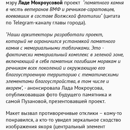
мэру
Ладе Мокроусовой
проект
"памятного камня
в честь ветеранов ВМФ и речников-саратовцев,
воевавших в составе Волжской флотилии"
(цитата
по Telegram-каналу главы города)
.
"Наши архитекторы разработали проект,
который не ограничился установкой памятного
камня с мемориальными табличками. Это -
фактически мемориальный комплекс в зеленой зоне,
включающий в себя памятник погибшим морякам и
речникам всех поколений и окружающую его
благоустроенную территорию с тематическими
элементами благоустройства, в том числе и
якорем",
- анонсировала Лада Мокроусова,
опубликовавшая фото будущего памятника и
самой Пузановой, презентовавшей проект.
Макет вызвал противоречивые отклики – кому-то
понравился, а кто-то увидел зеркальное сходство
изображения якоря (центральный элемент