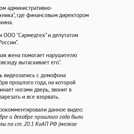
ком административно-
хника", где финансовым директором
кина.
м ООО "Сармедтех" и депутатом
оссии".
шая жена помогает нарушителю
овсюду вытаскивает его".
сь видеозапись с домофона
бря прошлого года, на которой
инает ногами дверь, звонит в
арезать и все взорвать.
рокомментировали данное видео:
бре и декабре прошлого года были
 по ст. 20.1 КоАП РФ (мелкое