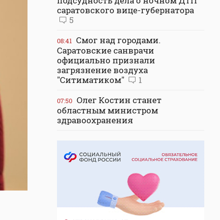
подсудность дела о ночном ДТП
саратовского вице-губернатора
5
Смог над городами.
08:41
Саратовские санврачи
официально признали
загрязнение воздуха
"Ситиматиком"
1
Олег Костин станет
07:50
областным министром
здравоохранения