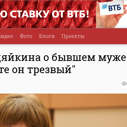
Видео
Фото
Блоги
Проекты
дяйкина о бывшем муже
те он трезвый"