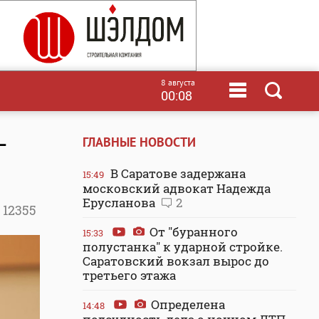
8 августа
00:08
-
ГЛАВНЫЕ НОВОСТИ
В Саратове задержана
15:49
московский адвокат Надежда
Ерусланова
2
12355
От "буранного
15:33
полустанка" к ударной стройке.
Саратовский вокзал вырос до
третьего этажа
Определена
14:48