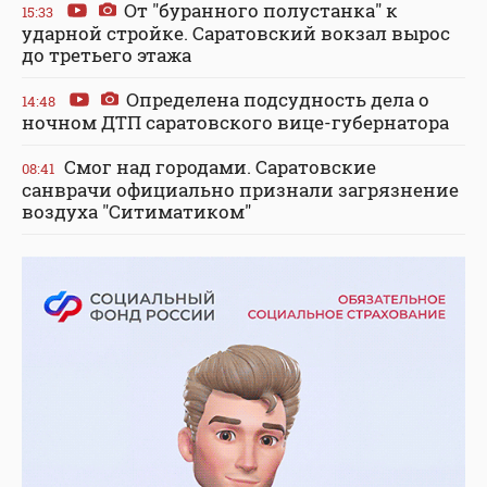
От "буранного полустанка" к
15:33
ударной стройке. Саратовский вокзал вырос
до третьего этажа
Определена подсудность дела о
14:48
ночном ДТП саратовского вице-губернатора
Смог над городами. Саратовские
08:41
санврачи официально признали загрязнение
воздуха "Ситиматиком"