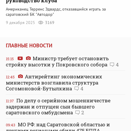
руководство клуба
Американец Терренс Эдвардс, отказавшийся играть за
саратовский БК "Автодор"
9 декабря 2025
3169
ГЛАВНЫЕ НОВОСТИ
Министр требует остановить
15:15
стройку высотки у Покровского собора
4
Антирейтинг экономических
12:45
министерств возглавила структура
Согомоновой-Бутылкина
4
По делу о серийном мошенничестве
11:37
задержан и отпущен сын бывшего
саратовского омбудсмена
2
МО РФ: над Саратовской областью и
09:43
другими регионами сбили 475 БПЛА