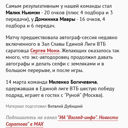
Самым результативным у нашей команды стал
Малик Ньюмэн
- 20 очков (плюс 4 подбора и 3
передачи), у
Доминика Мавры
- 16 очков, 4
подбора и 6 передач.
Матчу предшествовала автограф-сессия недавно
включенного в Зал Славы Единой Лиги ВТБ
саратовца
Сергея Мони
. Желающих оказалось так
много, что экс-автодоровец продолжил давать
автографы и делать селфи с земляками и в
большом перерыве, и после игры.
14 марта команда
Миленко Богичевича
,
одержавшая в Единой лиге ВТБ шестую победу
подряд, играет в гостях с "Руной" (Москва).
Материал подготовил
Виталий Дубицкий
Подпишитесь на канал
"ИА "Взгляд-инфо". Новости
Саратова" в MAX