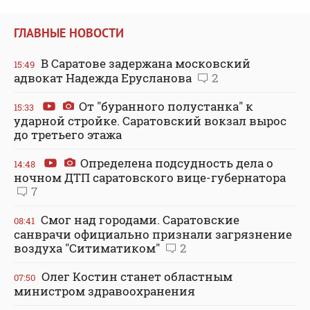
ГЛАВНЫЕ НОВОСТИ
В Саратове задержана московский
15:49
адвокат Надежда Ерусланова
2
От "буранного полустанка" к
15:33
ударной стройке. Саратовский вокзал вырос
до третьего этажа
Определена подсудность дела о
14:48
ночном ДТП саратовского вице-губернатора
7
Смог над городами. Саратовские
08:41
санврачи официально признали загрязнение
воздуха "Ситиматиком"
2
Олег Костин станет областным
07:50
министром здравоохранения